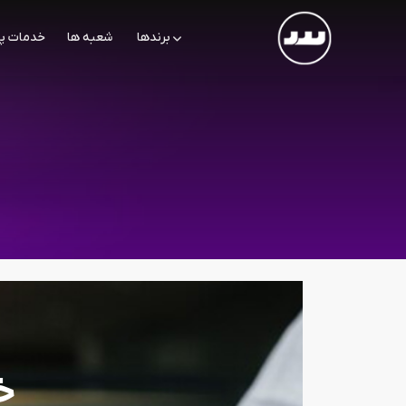
برندها
شعبه ها
خدمات پ
خ