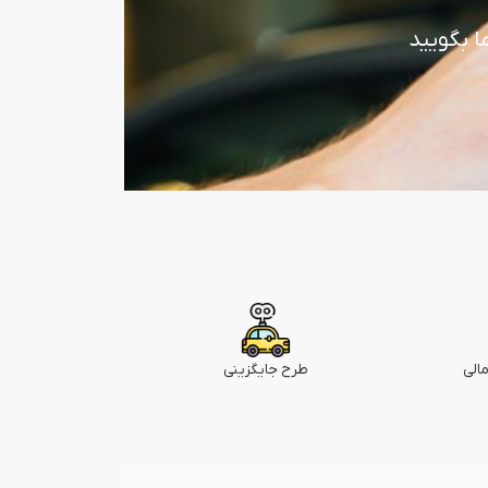
ا بگویید
الی
طرح جایگزینی