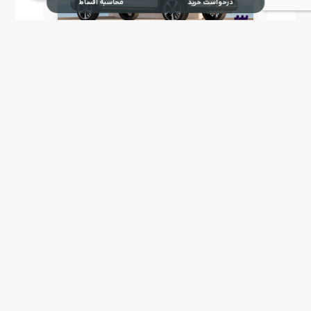
درخواست خرید
محاسبه اقساط
درخواست خریدX33 CROSS MT