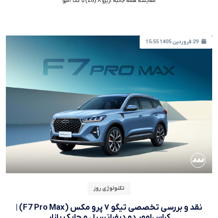
مقایسه همه جانبه آریزو ۸ (Z8) با گک امپو
29 فروردین 1405 15:55
تکنولوژی روز
نقد و بررسی تخصصی تیگو ۷ پرو مکس (F7 Pro Max) |
کراس‌اوور دو دیفرانسیل و چابک بازار