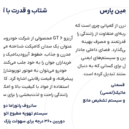
شتاب و قدرت با آریزو ۶ GT
ه
ب
آریزو ۶ GT محصولی از شرکت خودروسازی چینی چری است که به
عنوان یک سدان کامپکت شناخته می‌شود. این خودرو با طراحی
س
مدرن و جذاب، خطوط آیرودینامیک و جلوپنجره‌ای اسپرت توجه
خریداران جوان را به خود جلب می‌کند. از ویژگی‌های برجسته این
خودرو می‌توان به موتور توربوشارژ قدرتمند، تکنولوژی‌های
پیشرفته، و قیمت رقابتی اشاره کرد. کابین داخلی آریزو ۶ GT نیز با
استفاده از مواد با کیفیت بالا و امکانات رفاهی متعدد، تجربه
رانندگی راحت و لذت‌بخشی را برای سرنشینان فراهم می‌سازد.
سانروف پانوراما دو قسمتی
سیستم تهویه مطبوع اتوماتیک(لمسی)
دوربین ۳۶۰ درجه برای سهولت پارک و سیستم تشخیص مانع