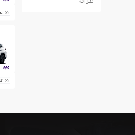
فضل الله
تع
کل