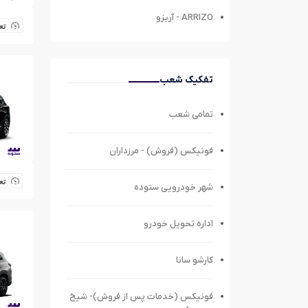
ARRIZO - آریزو
تع
تفکیک شعب
تمامی شعب
فونیکس (فروش) - مرزداران
تع
شهر خودرویی ستوده
اداره تحویل خودرو
کارشو سانا
فونیکس (خدمات پس از فروش)- شیخ