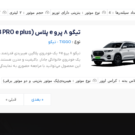
داد سیلندرها : 4
نوع موتور : بنزینی دارای توربو
حجم موتور : ۲ لیتری
ک
تیگو ۸ پرو e پلاس (F8 PRO e plus) - قیمت و شرایط خرید
نوع :
TIGGO - تیگو
تیگو ۸ پرو e+ یک خودروی پلاگین هیبریدی قدر
یک خودروی خانوادگی جادار، باکیفیت و مدرن هستند، 
آخرین فرایند ثبت نام و فروش خودروی تیگو۸ پرو ای پلاس مطلع شوید.
اس بدنه : کراس اوور
نوع موتور : هیبریدی(یک موتور بنزینی و دو موتور برقی)
بعدی »
« قبلی