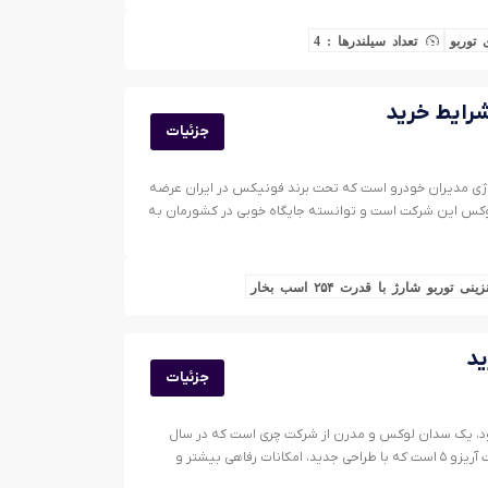
 توربو
تعداد سیلندرها : 4
جزئیات
کی از محصولات مونتاژی مدیران خودرو است که تحت برند فونیکس در ایران عرضه
لوکس این شرکت است و توانسته جایگاه خوبی در کشورمان به
ی توربو شارژ با قدرت ۲۵۴ اسب بخار
جزئیات
س آریزو ۸ نیز شناخته می‌شود، یک سدان لوکس و مدرن از شرکت چری است که در سال
۲۰۲۲ معرفی شد. این خودرو در واقع نسخه فیس‌لیفت آریزو ۵ است که با طراحی جدید، امکانات رفاهی بیشتر و