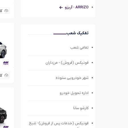
ARRIZO - آریزو
کل
تفکیک شعب
تمامی شعب
فونیکس (فروش) - مرزداران
کل
شهر خودرویی ستوده
اداره تحویل خودرو
کارشو سانا
فونیکس (خدمات پس از فروش)- شیخ