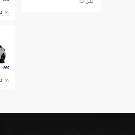
فضل الله
کل
کل