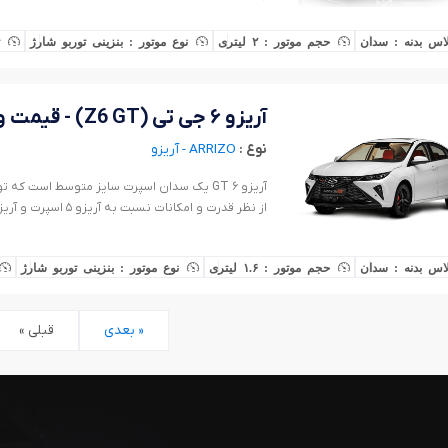
اس بدنه : سدان
حجم موتور : ۲ لیتری
نوع موتور : بنزینی توربو شارژ
آریزو ۶ جی تی (Z6 GT) - قیمت و شرایط خرید
نوع :
ARRIZO - آریزو
از نظر قدرت و امکانات نسبت به آریزو ۵ اسپرت و آریزو ۶ پرو ارتقا یافته است.
اس بدنه : سدان
حجم موتور : ۱.۶ لیتری
نوع موتور : بنزینی توربو شارژ
بعدی »
« قبلی