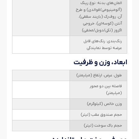
المان‌های بدنه: نوع رینگ
(آلومینیومی/فوالدی) و طرح
آن، روف‌رک (باربند سقفی)،
آنتن (کوسه‌ای)، خروجی
اگزوز (تکی/دوبل/مخفی)
رنگ‌بندی: رنگ‌های قابل
عرضه توسط نمایندگی
ابعاد، وزن و ظرفیت
طول، عرض، ارتفاع (میلیمتر)
فاصله بین دو محور
(میلیمتر)
وزن خالص (کیلوگرم)
حجم صندوق عقب (لیتر)
حجم باک سوخت (لیتر)