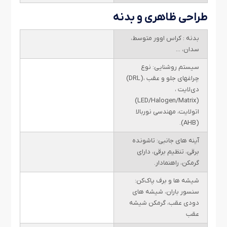
طراحی ظاهری و بدنه
بدنه : کراس اوور متوسط،
سدان، ...
سیستم روشنایی: نوع
چراغهای جلو و عقب ،(DRL)
دی‌لایت ،
(LED/Halogen/Matrix)
اتولایت، مهندسی نوربالا
(AHB).
آینه های جانبی: تاشونده
برقی، تنظیم برقی، دارای
گرمکن، راهنمادار.
شیشه ها و برف پاک‌کن:
سنسور باران، شیشه های
دودی عقب، گرمکن شیشه
عقب