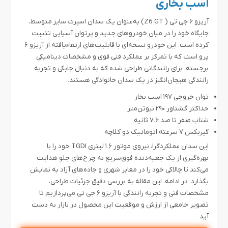
اسب بخاری
آریزو ۶ جی تی ( Z6 GT) به‌عنوان یک سدان اسپرت سایز متوسط،
جایگاه خود را در میان خودروهای جدید و پرتوان آسیایی تثبیت
کرده است. این خودرو نسخه‌ای با قابلیت‌های ارتقاءیافته از آریزو ۶
پرو است که با تمرکز بر عملکرد فنی قوی و مشخصات دینامیکی
برجسته، برای رانندگانی طراحی شده که به دنبال چابکی و تجربه
رانندگی هیجان‌انگیز در یک سدان خانوادگی هستند.
توان خروجی ۱۹۷ اسب بخار
حداکثر گشتاور ۲۹۰ نیوتن‌متر
شتاب صفر تا صد ۷.۶ ثانیه
گیربکس ۷ سرعته اتوماتیک دو کلاچه
این سدان عملکردگرا، نیروی موتور ۱.۶ لیتری TGDI خود را با
بهره‌گیری از یک جعبه‌دنده فوق‌سریع به چرخ‌های جلو هدایت
می‌کند تا چالاکی خود را در معابر شهری و جاده‌های آزاد به نمایش
بگذارد. در ادامه، این مقاله به بررسی دقیق جزئیات طراحی،
مشخصات فنی و تجربه رانندگی با آریزو ۶ جی تی می‌پردازیم تا
تصویر جامعی از ارزش و موقعیت این محصول در بازار به دست
آید.