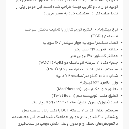
با تزریق مستقیم سوخت (TGDI) است که به طور اختصاصی برای
تولید توان بالا و کارایی بهینه طراحی شده است. این موتور یکی از
نقاط عطف فنی در سگمنت خود به شمار می‌رود.
نوع پیشرانه: ۱.۶ لیتری توربوشارژر با قابلیت پاشش سوخت
مستقیم (TGDI)
تعداد سیلندر/سوپاپ: چهار سیلندر / ۱۶ سوپاپ
حداکثر قدرت: ۱۹۷ اسب بخار
حداکثر گشتاور: ۲۹۰ نیوتن متر
جعبه دنده: ۷ سرعته اتوماتیک دو کلاچه (WDCT)
سیستم انتقال قدرت: دیفرانسیل جلو (FWD)
شتاب ۰ تا ۱۰۰ کیلومتر/ساعت: ۷.۶ ثانیه
وزن خالص: ۱۵۴۱ کیلوگرم
تعلیق جلو: مک‌فرسون (MacPherson)
تعلیق عقب: توییست بیم (Twist Beam)
ابعاد (طول/عرض/ارتفاع): ۴۷۸۰ / ۱۸۴۳ / ۱۴۶۹ میلی‌متر
سیستم انتقال قدرت ۷ سرعته DCT با دقت بالا و سرعت عمل
چشمگیر، با گشتاور بالای موتور هماهنگ شده است. این جعبه‌دنده
با تعویض‌های لحظه‌ای و بدون وقفه، نقش مهمی در شتاب‌گیری