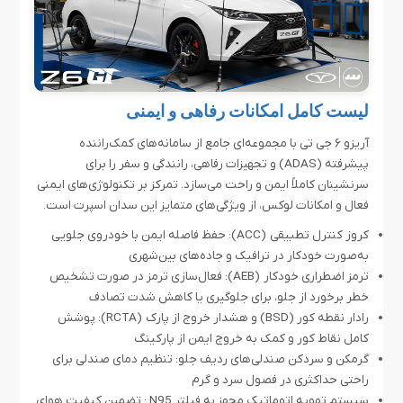
لیست کامل امکانات رفاهی و ایمنی
آریزو ۶ جی تی با مجموعه‌ای جامع از سامانه‌های کمک‌راننده
پیشرفته (ADAS) و تجهیزات رفاهی، رانندگی و سفر را برای
سرنشینان کاملاً ایمن و راحت می‌سازد. تمرکز بر تکنولوژی‌های ایمنی
فعال و امکانات لوکس، از ویژگی‌های متمایز این سدان اسپرت است.
کروز کنترل تطبیقی (ACC): حفظ فاصله ایمن با خودروی جلویی
به‌صورت خودکار در ترافیک و جاده‌های بین‌شهری
ترمز اضطراری خودکار (AEB): فعال‌سازی ترمز در صورت تشخیص
خطر برخورد از جلو، برای جلوگیری یا کاهش شدت تصادف
رادار نقطه کور (BSD) و هشدار خروج از پارک (RCTA): پوشش
کامل نقاط کور و کمک به خروج ایمن از پارکینگ
گرمکن و سردکن صندلی‌های ردیف جلو: تنظیم دمای صندلی برای
راحتی حداکثری در فصول سرد و گرم
سیستم تهویه اتوماتیک مجهز به فیلتر N95 : تضمین کیفیت هوای