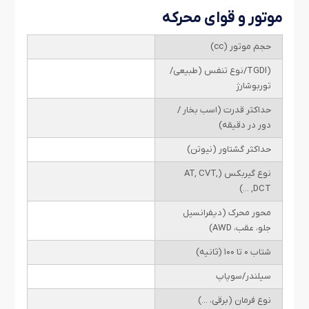
موتور و قوای محرکه
حجم موتور (cc)
(TGDI/نوع تنفس (طبیعی/
توربوشارژ
حداکثر قدرت (اسب بخار /
دور در دقیقه)
حداکثر گشتاور (نیوتن)
نوع گیربکس (AT, CVT,
DCT, ...)
محور محرک (دیفرانسیل
جلو، عقب، AWD)
شتاب ۰ تا ۱۰۰ (ثانیه)
سیلندر/سوپاپ
نوع فرمان (برقی، ...)