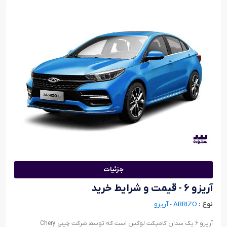
جزئیات
آریزو ۶ - قیمت و شرایط خرید
نوع :
ARRIZO - آریزو
آریزو ۶ یک سدان کامپکت لوکس است که توسط شرکت چینی Chery