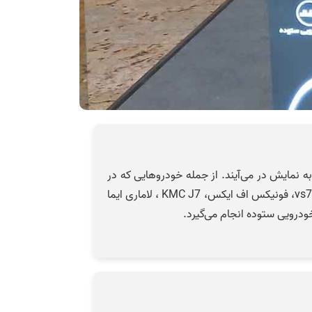
به نمایش در می‌آیند. از جمله خودروهایی که در
این مرکز توسط گروه خودرویی ستوده در معرض دید عموم قرا گرفته است می‌توان به فونیکس آریزو ۸، تیگو ۸ هیبرید، جتا vs7، فونیکس اف ایکس، KMC J7 ، لاماری ایما
درویی ستوده انجام می‌گیرد.