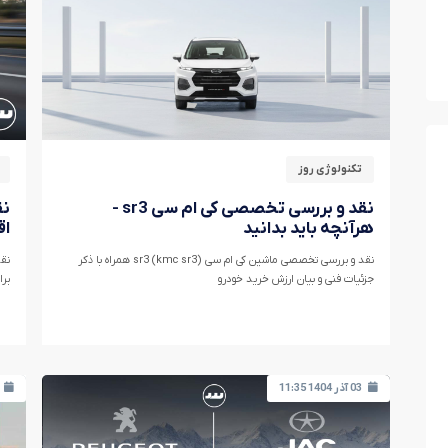
تکنولوژی روز
نقد و بررسی تخصصی کی ام سی sr3 -
هرآنچه باید بدانید
اق
نقد و بررسی تخصصی ماشین کی ام سی sr3 (kmc sr3) همراه با ذکر
جزئیات فنی و بیان ارزش خرید خودرو
برا
03 آذر 1404 11:35