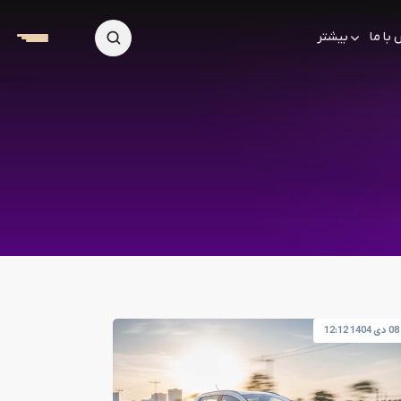
با ما
بیشتر
08 دی 1404 12:12