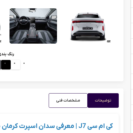
رنگ بند
توضیحات
مشخصات فنی
کی ام سی J7 | معرفی سدان اسپرت کرمان موتور