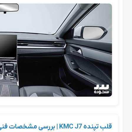
قلب تپنده KMC J7 | بررسی مشخصات فنی