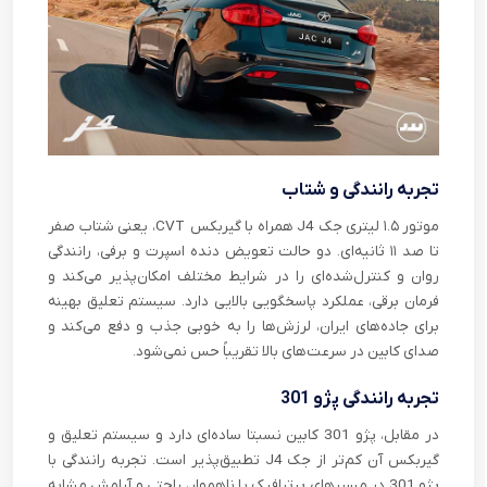
تجربه رانندگی و شتاب
موتور ۱.۵ لیتری جک J4 همراه با گیربکس CVT، یعنی شتاب صفر
تا صد ۱۱ ثانیه‌ای. دو حالت تعویض دنده اسپرت و برفی، رانندگی
روان و کنترل‌شده‌ای را در شرایط مختلف امکان‌پذیر می‌کند و
فرمان برقی، عملکرد پاسخگویی بالایی دارد. سیستم تعلیق بهینه
برای جاده‌های ایران، لرزش‌ها را به خوبی جذب و دفع می‌کند و
صدای کابین در سرعت‌های بالا تقریباً حس نمی‌شود.
تجربه رانندگی پژو 301
در مقابل، پژو 301 کابین نسبتا ساده‌ای دارد و سیستم تعلیق و
گیربکس آن کم‌تر از جک J4 تطبیق‌پذیر است. تجربه رانندگی با
پژو 301 در مسیرهای پرترافیک یا ناهموار، راحتی و آرامش مشابه