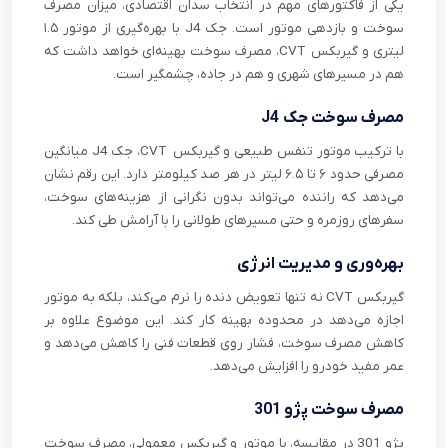
یکی از فاکتورهای مهم در انتخاب سدان اقتصادی، میزان مصرف
سوخت و بازدهی موتور است. جک J4 با بهره‌گیری از موتور ۱.۵
لیتری و گیربکس CVT، مصرف سوخت بهینه‌ای خواهد داشت که
هم در مسیرهای شهری و هم در جاده، چشمگیر است.
مصرف سوخت جک J4
با ترکیب موتور تنفس طبیعی و گیربکس CVT، جک J4 میانگین
مصرفی حدود ۶ تا ۶.۵ لیتر در هر صد کیلومتر دارد. این رقم نشان
می‌دهد که راننده می‌تواند بدون نگرانی از هزینه‌های سوخت،
سفرهای روزمره و حتی مسیرهای طولانی را با آرامش طی کند.
بهره‌وری و مدیریت انرژی
گیربکس CVT نه تنها تعویض دنده را نرم می‌کند، بلکه به موتور
اجازه می‌دهد در محدوده بهینه کار کند. این موضوع علاوه بر
کاهش مصرف سوخت، فشار روی قطعات فنی را کاهش می‌دهد و
عمر مفید خودرو را افزایش می‌دهد.
مصرف سوخت پژو 301
پژو 301 در مقایسه، با موتور و گیربکس معمولی، مصرف سوخت