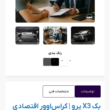
رنگ بندی
توضیحات
مشخصات فنی
بک X3 پرو | کراس‌اوور اقتصادی