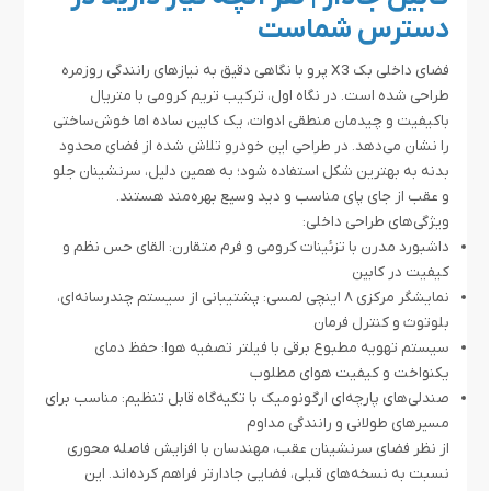
دسترس شماست
فضای داخلی بک X3 پرو با نگاهی دقیق به نیازهای رانندگی روزمره
طراحی شده است. در نگاه اول، ترکیب تریم کرومی با متریال
باکیفیت و چیدمان منطقی ادوات، یک کابین ساده اما خوش‌ساختی
را نشان می‌دهد. در طراحی این خودرو تلاش شده از فضای محدود
بدنه به بهترین شکل استفاده شود؛ به همین دلیل، سرنشینان جلو
و عقب از جای پای مناسب و دید وسیع بهره‌مند هستند.
ویژگی‌های طراحی داخلی:
داشبورد مدرن با تزئینات کرومی و فرم متقارن: القای حس نظم و
کیفیت در کابین
نمایشگر مرکزی ۸ اینچی لمسی: پشتیبانی از سیستم چندرسانه‌ای،
بلوتوث و کنترل فرمان
سیستم تهویه مطبوع برقی با فیلتر تصفیه هوا: حفظ دمای
یکنواخت و کیفیت هوای مطلوب
صندلی‌های پارچه‌ای ارگونومیک با تکیه‌گاه قابل تنظیم: مناسب برای
مسیرهای طولانی و رانندگی مداوم
از نظر فضای سرنشینان عقب، مهندسان با افزایش فاصله‌ محوری
نسبت به نسخه‌های قبلی، فضایی جادارتر فراهم کرده‌اند. این