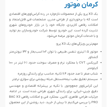
کرمان موتور
بک X3 پرو یکی از محصولات تازه‌وارد در رده‌ کراس‌اوورهای اقتصادی
است که با برخورداری از طراحی مدرن، مشخصات فنی قابل‌اعتماد و
امکانات رفاهی کاربردی، جایگاه خود را در بازار خودروهای شهری
تثبیت کرده است. این خودرو توسط شرکت خودروسازان بم تولید
و با خدمات کرمان موتور عرضه می‌شود.
مهم‌ترین ویژگی‌های بک X3 پرو:
موتور ۱.۵ لیتری تنفس طبیعی با توان ۱۰۲ اسب‌بخار و ۱۴۲ نیوتن‌متر
گشتاور
گیربکس CVT با عملکرد نرم و مصرف سوخت حدود ۶.۱ لیتر در ۱۰۰
کیلومتر
شتاب صفر تا صد حدود ۱۱.۴ ثانیه، مناسب برای رانندگی روزمره
سیستم تعلیق عقب نیمه‌مستقل میله پیچشی برای سواری نرم‌تر
این کراس‌اوور جمع‌وجور، با تکیه بر پیشرانه اقتصادی و مهندسی
دقیق چینی–ایرانی، برای رانندگی شهری طراحی شده است. در ادامه،
جزئیات طراحی ظاهری، کابین، عملکرد فنی و امکانات رفاهی BAC X3
PRO را بررسی می‌کنیم تا پیش از خرید، دید روشنی از این محصول