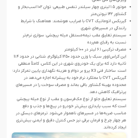
موتور ۱.۵ لیتری چهار سیلندر تنفس طبیعی: توان ۱۰۲ اسب‌بخار و
گشتاور ۱۴۲ نیوتن‌متر
گیربکس اتوماتیک CVT با ضرایب هوشمند: هماهنگ با شرایط
رانندگی در مسیرهای شهری
سیستم تعلیق عقب نیمه‌مستقل میله پیچشی: سواری نرم‌تر
نسبت به رقبای هم‌رده
مصرف ترکیبی ۶.۱ لیتر در ۱۰۰ کیلومتر
این کراس‌اوور سبک با وزن حدود ۱۲۵۰ کیلوگرم، شتابی در حدود ۱۱.۴
ثانیه دارد که برای یک خودروی شهری در این کلاس، کاملاً منطقی
است. ساختار فنی X3 پرو بر دوام و هزینه‌ نگهداری پایین تمرکز دارد؛
گیربکس CVT با عملکرد نرم خود به پیشرانه اجازه می‌دهد در
محدوده‌ بهینه‌ گشتاور باقی بماند و مصرف سوخت را در مسیرهای
پرترافیک کاهش دهد.
سیستم تعلیق جلو از نوع مک‌فرسون و عقب از نوع میله پیچشی
است که سبب پایداری بیش‌تر خودرو در پیچ‌ها و جذب و دفع
مناسب ضربه‌ها در مسیرهای ناهموار می‌شود. ترمزهای دیسکی در
هر چهار چرخ و فرمان برقی نیز حس کنترل دقیق و ایمنی بیش‌تری
ایجاد کرده‌اند.