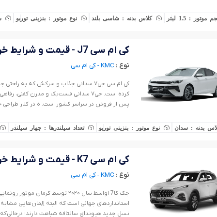
 موتور : 1.5 لیتر
کلاس بدنه : شاسی بلند
نوع موتور : بنزینی توربو
س
کی ام سی J7 - قیمت و شرایط خرید
نوع :
KMC - کی ام سی
کی ام سی جی۷ سدانی جذاب و سرکش که به راحت
کرده است. جی۷ سدانی فست‌بک و مدرن کفنی
پس از فروش در سراسر کشور است. ه در کنار طراحی خ
اس بدنه : سدان
نوع موتور : بنزینی توربو
تعداد سیلندرها : چهار سیلندر
کی ام سی K7 - قیمت و شرایط خرید
نوع :
KMC - کی ام سی
جک کا7 اواسط سال ۲۰۲۰ توسط کرمان
استانداردهای جهانی است که البته اِلِمان‌هایی مشاب
نسل جدید هیوندای سانتافه شباهت دارند؛ درحالی‌که ج