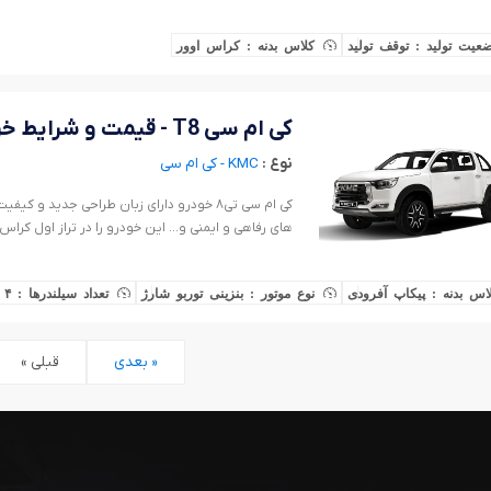
می‌رسد. این خودرو را نیکلاس هویت (Nicolas Huet) طراحی کرده است که سابقه‌ی همکاری با بی‌ام‌و دارد.
عیت تولید : توقف تولید
کلاس بدنه : کراس اوور
کی ام سی T8 - قیمت و شرایط خرید
نوع :
KMC - کی ام سی
کی ام سی تی۸ خودرو دارای زبان طراحی جدید
های رفاهی و ایمنی و... این خودرو را در تراز اول کراس
اس بدنه : پیکاپ آفرودی
نوع موتور : بنزینی توربو شارژ
تعداد سیلندرها : ۴ سیلندر
بعدی »
« قبلی