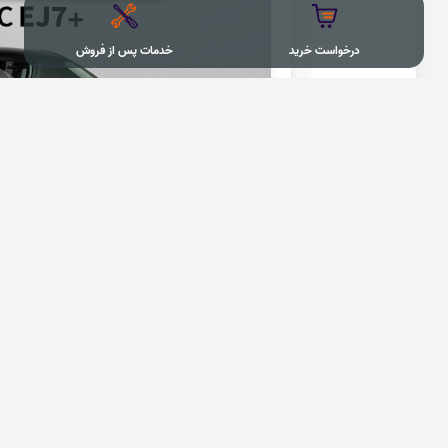
درخواست خرید
خدمات پس از فروش
درخواست خرید +KMC EJ7