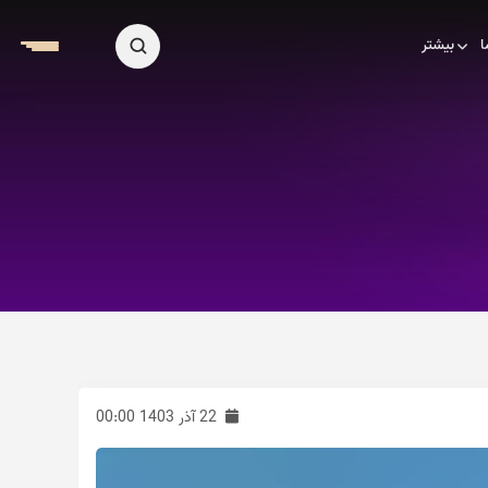
ا
بیشتر
22 آذر 1403 00:00