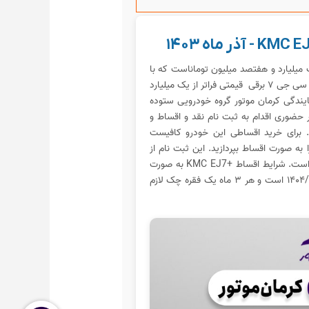
 شده برای KMC EJ7+ مبلغ یک میلیارد و هفتصد میلیون توماناست که با
توجه به نوسانات نرخ ارز پیش بینی می‌شود کی ام سی جی ۷ برقی قیمتی فراتر از یک میلیارد
ایندگی کرمان موتور گروه خودرویی ستوده
ر حضوری اقدام به ثبت نام نقد و اقساط و
 پلاس می‌نماید. برای خرید اقساطی این خودرو کافیست
و مابقی را به صورت اقساط بپردازید. این ثبت نام از
۲۰ تا ۳۰ آذرادامه دارد. تاریخ تحویل اسفند ۱۴۰۳ است. شرایط اقساط +KMC EJ7 به صورت
/۲۵ است و هر ۳ ماه یک فقره چک لازم