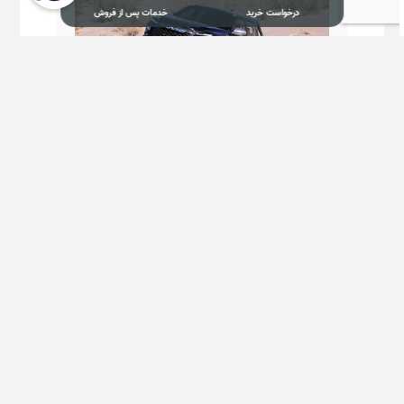
درخواست خرید
خدمات پس از فروش
درخواست خرید KMC T9