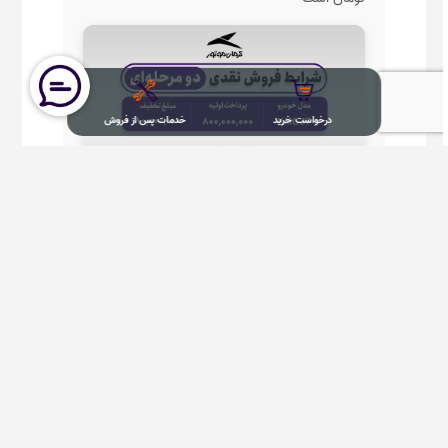
درخواست خرید
خدمات پس از فروش
درخواست خرید KMC J7