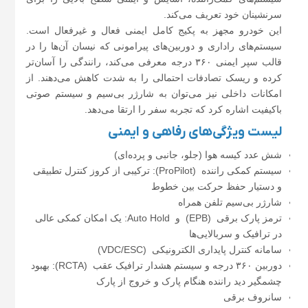
سرنشینان خود تعریف می‌کند.
این خودرو مجهز به پکیج کامل ایمنی فعال و غیرفعال است.
سیستم‌های راداری و دوربین‌های پیرامونی که نیسان آن‌ها را در
قالب سپر ایمنی ۳۶۰ درجه معرفی می‌کند، رانندگی را آسان‌تر
کرده و ریسک تصادفات احتمالی را به شدت کاهش می‌دهند. از
امکانات داخلی نیز می‌توان به شارژر بی‌سیم و سیستم صوتی
باکیفیت اشاره کرد که تجربه سفر را ارتقا می‌دهد.
لیست ویژگی‌های رفاهی و ایمنی
شش عدد کیسه هوا (جلو، جانبی و پرده‌ای)
سیستم کمکی راننده (ProPilot): ترکیبی از کروز کنترل تطبیقی
و دستیار حفظ حرکت بین خطوط
شارژر بی‌سیم تلفن همراه
ترمز پارک برقی (EPB) و Auto Hold: یک امکان کمکی عالی
در ترافیک و سربالایی‌ها
سامانه کنترل پایداری الکترونیکی (VDC/ESC)
دوربین ۳۶۰ درجه و سیستم هشدار ترافیک عقب (RCTA): بهبود
چشمگیر دید راننده هنگام پارک و خروج از پارک
سانروف برقی