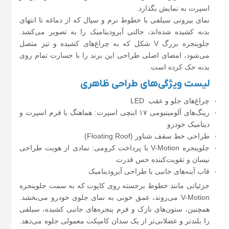
اسپرت به نمایش بگذارد.
نمای بیرونی سیلفی با خطوط نرم و سیال که از دماغه تا انتهای
بدنه کشیده شده‌اند، حالتی آیرودینامیک را به تصویر می‌کشد.
جلوپنجره بزرگ V شکل که به چراغ‌های کشیده و تیز متصل
می‌شود، امضای اصلی طراحی این برند را با جسارت تمام روی
بدنه حک کرده است.
لیست ویژگی‌های طراحی ظاهری
چراغ‌های جلو و عقب LED
رینگ‌های آلومینیومی ۱۷ اینچی اسپرت: هماهنگ با فرم اسپرت و
دینامیک خودرو
طراحی خط سقف شناور (Floating Roof)
جلوپنجره V-Motion با پرداخت کرومی: نمادی از هویت طراحی
نیسان و تقویت‌کننده حس قدرت
قاب آینه‌های جانبی با طراحی آیرودینامیک
جزئیاتی مانند خطوط برجسته روی کاپوت که به سمت جلوپنجره
V-Motion می‌روند، عمق خوبی به نمای جلوی خودرو می‌بخشد.
همچنین، ستون‌های نازک و فرم پنجره‌های جانبی کشیده، سیلفی
را بلندتر و عضلانی‌تر از یک سدان کامپکت معمولی جلوه می‌دهد.