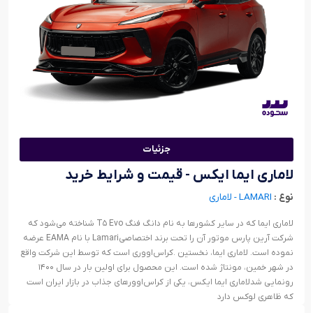
جزئیات
لاماری ایما ایکس - قیمت و شرایط خرید
نوع :
LAMARI - لاماری
لاماری ایما که در سایر کشورها به نام دانگ فنگ T۵ Evo شناخته می‌شود که
شرکت آرین پارس موتور آن را تحت برند اختصاصیLamari با نام EAMA عرضه
نموده است. لاماری ایما، نخستین .کراس‌اووری است که توسط این شرکت واقع
در شهر خمین، مونتاژ شده است. این محصول برای اولین بار در سال ۱۴۰۰
رونمایی شدلاماری ایما ایکس، یکی از کراس‌اوورهای جذاب در بازار ایران است
که ظاهری لوکس دارد