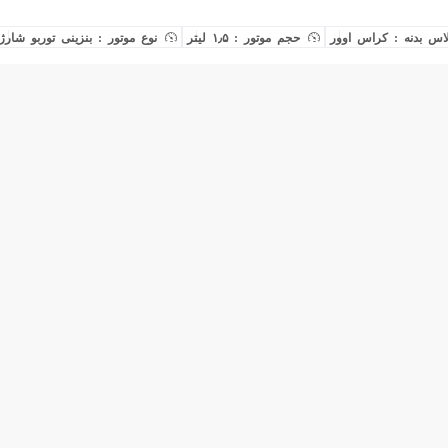
اس بدنه : کراس اوور
حجم موتور : ۱٫۵ لیتر
نوع موتور : بنزینی توربو شارژ