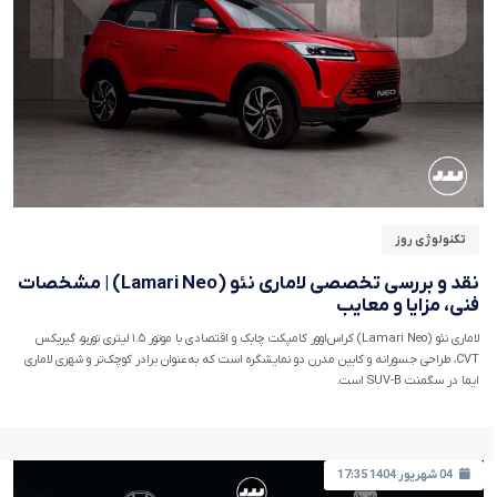
تکنولوژی روز
نقد و بررسی تخصصی لاماری نئو (Lamari Neo) | مشخصات
فنی، مزایا و معایب
لاماری نئو (Lamari Neo) کراس‌اوور کامپکت چابک و اقتصادی با موتور ۱.۵ لیتری توربو، گیربکس
CVT، طراحی جسورانه و کابین مدرن دو نمایشگره است که به‌عنوان برادر کوچک‌تر و شهری لاماری
ایما در سگمنت SUV-B است.
04 شهریور 1404 17:35