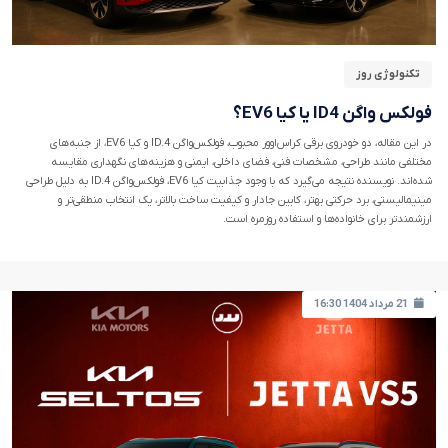
تکنولوژی روز
فولکس واگن ID4 یا کیا EV6؟
در این مقاله، دو خودروی برقی کراس‌اوور محبوب، فولکس‌واگن ID.4 و کیا EV6، از جنبه‌های
مختلفی مانند طراحی، مشخصات فنی، فضای داخلی، ایمنی و هزینه‌های نگهداری مقایسه
شده‌اند. نویسنده نتیجه می‌گیرد که با وجود جذابیت کیا EV6، فولکس‌واگن ID.4 به دلیل طراحی
مینیمالیستی، برد حرکتی بهتر، کابین جادار و کیفیت ساخت بالاتر، یک انتخاب منطقی‌تر و
ارزشمندتر برای خانواده‌ها و استفاده روزمره است.
21 مرداد 1404 16:30