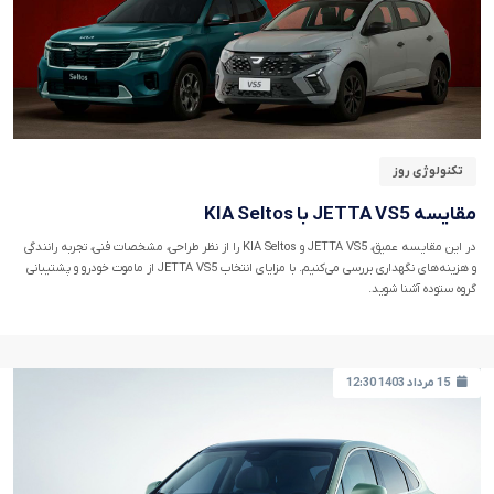
تکنولوژی روز
مقایسه JETTA VS5 با KIA Seltos
در این مقایسه عمیق، JETTA VS5 و KIA Seltos را از نظر طراحی، مشخصات فنی، تجربه رانندگی
و هزینه‌های نگهداری بررسی می‌کنیم. با مزایای انتخاب JETTA VS5 از ماموت خودرو و پشتیبانی
گروه ستوده آشنا شوید.
15 مرداد 1403 12:30