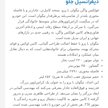
دیفرانسیل جلو
فولکس واگن تیگوان L پرو، نسخه کامل‌تر، جادارتر و با فاصله
محوری بلندتر از شاسی‌بلند پرطرفدار تیگوان است. این خودرو
که در سگمنت کراس‌اوورهای سایز متوسط خانوادگی قرار
می‌گیرد، با تمرکز بر ارتقاء سطح رفاه، ایمنی و ادغام آخرین
فناوری‌های کابین فولکس واگن، به رقیبی جدی در بازارهای
جهانی و ایران تبدیل شده است.
تیگوان L پرو با حفظ اصالت طراحی آلمانی، کابین لوکس و قوای
محرکه بهینه، محصولی برای خانواده‌هایی است که به دنبال تعادل
میان عملکرد و امکانات هستند.
توان موتور: ۲۲۰ اسب بخار
گشتاور: ۳۵۰ نیوتن‌متر
فاصله محوری: ۲۷۹۱ میلی‌متر
حجم صندوق عقب (حالت ۵ نفره): ۶۵۲ لیتر
این اعداد، تیگوان L پرو را به عنوان یک کراس‌اوور بزرگ،
قدرتمند و فوق‌العاده جادار معرفی می‌کنند که مهندسی آلمانی در
ابعاد بزرگتر را نشان می‌دهد. از طراحی ظاهری مدرن و به‌روز
گرفته تا کابین مجهز به کاکپیت دیجیتال پرو و تجربه رانندگی با
موتور TSI، هر بخش از این خودرو با دقت مهندسی شده است.