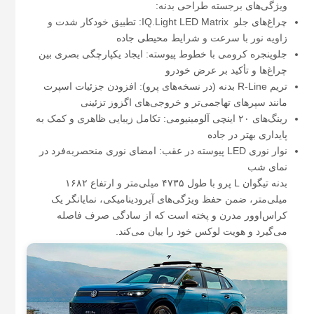
ویژگی‌های برجسته طراحی بدنه:
چراغ‌های جلو IQ.Light LED Matrix: تطبیق خودکار شدت و
زاویه نور با سرعت و شرایط محیطی جاده
جلوپنجره کرومی با خطوط پیوسته: ایجاد یکپارچگی بصری بین
چراغ‌ها و تأکید بر عرض خودرو
تریم R-Line بدنه (در نسخه‌های پرو): افزودن جزئیات اسپرت
مانند سپرهای تهاجمی‌تر و خروجی‌های اگزوز تزئینی
رینگ‌های ۲۰ اینچی آلومینیومی: تکامل زیبایی ظاهری و کمک به
پایداری بهتر در جاده
نوار نوری LED پیوسته در عقب: امضای نوری منحصربه‌فرد در
نمای شب
بدنه تیگوان L پرو با طول ۴۷۳۵ میلی‌متر و ارتفاع ۱۶۸۲
میلی‌متر، ضمن حفظ ویژگی‌های آیرودینامیکی، نمایانگر یک
کراس‌اوور مدرن و پخته است که از سادگی صرف فاصله
می‌گیرد و هویت لوکس خود را بیان می‌کند.