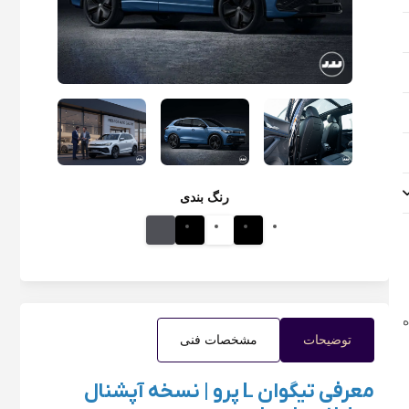
رنگ بندی
توضیحات
مشخصات فنی
معرفی تیگوان L پرو | نسخه آپشنال