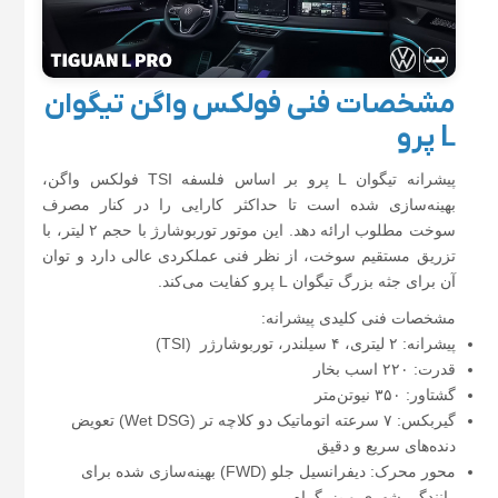
مشخصات فنی فولکس واگن تیگوان
L پرو
پیشرانه تیگوان L پرو بر اساس فلسفه TSI فولکس واگن،
بهینه‌سازی شده است تا حداکثر کارایی را در کنار مصرف
سوخت مطلوب ارائه دهد. این موتور توربوشارژ با حجم ۲ لیتر، با
تزریق مستقیم سوخت، از نظر فنی عملکردی عالی دارد و توان
آن برای جثه بزرگ تیگوان L پرو کفایت می‌کند.
مشخصات فنی کلیدی پیشرانه:
پیشرانه: ۲ لیتری، ۴ سیلندر، توربوشارژر (TSI)
قدرت: ۲۲۰ اسب بخار
گشتاور: ۳۵۰ نیوتن‌متر
گیربکس: ۷ سرعته اتوماتیک دو کلاچه تر (Wet DSG) تعویض
دنده‌های سریع و دقیق
محور محرک: دیفرانسیل جلو (FWD) بهینه‌سازی شده برای
رانندگی شهری و بزرگراه