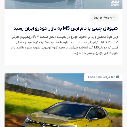
خودروهای بروز
هیولای چینی با نام ارس M5 به بازار خودرو ایران رسید
ارس ام ۵ محصول وارداتی ماموت خودرو در نمایشگاه تحول صنعت ۱۴۰۳ رونمایی و معرفی
شد. ERES M5 کراس اور هیبرید و سایز متوسط محصول مشترک گروه سرس و هوآوی
است که به نام M5 آیتو شناخته می‌شود. با مجله گروه خودرویی ستوده همراه باشید، تا با
جزییات این خودرو بیشتر آشنا شوید.
07 خرداد 1403 15:43