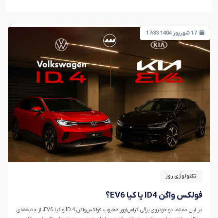
17 شهریور 1404 17:33
تکنولوژی روز
فولکس واگن ID4 یا کیا EV6؟
در این مقاله، دو خودروی برقی کراس‌اوور محبوب، فولکس‌واگن ID.4 و کیا EV6، از جنبه‌های