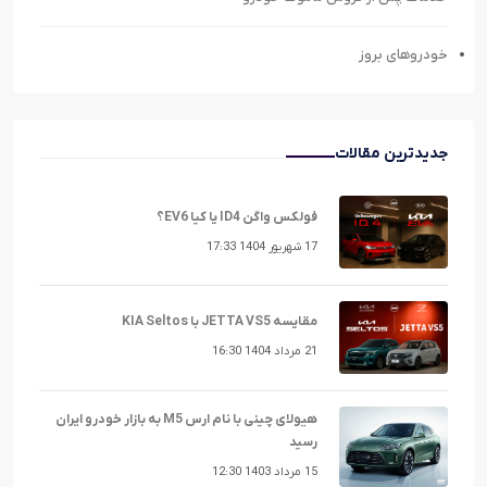
خودروهای بروز
جدیدترین مقالات
فولکس واگن ID4 یا کیا EV6؟
17 شهریور 1404 17:33
مقایسه JETTA VS5 با KIA Seltos
21 مرداد 1404 16:30
هیولای چینی با نام ارس M5 به بازار خودرو ایران
رسید
15 مرداد 1403 12:30