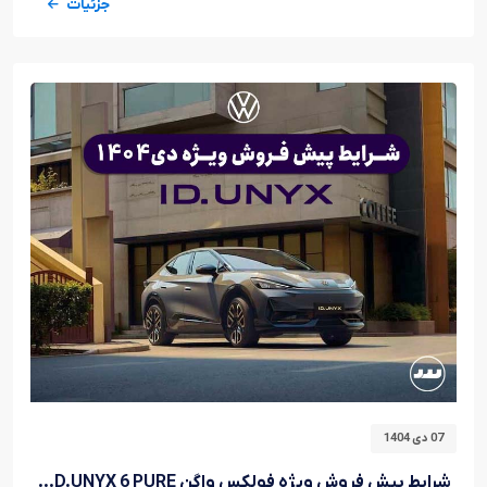
جزئیات
07 دی 1404
شرایط پیش فروش ویژه فولکس واگن ID.UNYX 6 PURE دی ۱۴۰۴