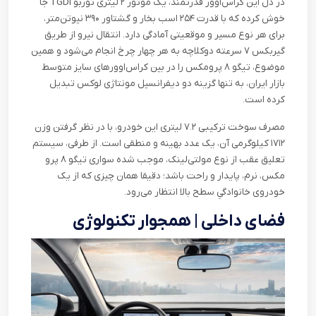
در دل این کراس‌اوور قدرتمند، یک موتور ۲ لیتری توربو
TGDI
جا
خوش کرده که با قدرت ۲۵۴ اسب بخار و گشتاور ۳۹۰ نیوتن‌متر،
برای هر نوع مسیر و موقعیتی آمادگی دارد. انتقال نیرو از طریق
گیربکس ۷ سرعته دوکلاچه به هر چهار چرخ انجام می‌شود و همین
موضوع، تیگو ۸ پرومکس را در بین کراس‌اوورهای سایز متوسط
بازار ایران، به تنها گزینه دو دیفرانسیل مونتاژی لوکس تبدیل
کرده است
.
مصرف سوخت ترکیبی ۷.۲ لیتری این خودرو، با در نظر گرفتن وزن
۱۷۱۲ کیلوگرمی آن، یک عدد بهینه و منطقی است. از طرفی، سیستم
تعلیق عقب از نوع مولتی‌لینک، موجب شده سواری تیگو ۸ پرو
مکس، نرم، پایدار و راحت باشد؛ دقیقا همان چیزی که از یک
خودروی خانوادگیِ سطح بالا انتظار می‌رود
.
فضای داخلی | همجوار تکنولوژی