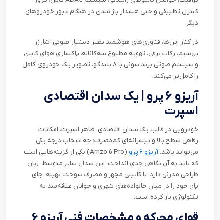
ترافیک، خوانش تابلوهای رانندگی، سیستم
ADAS
کامل، کروز
کنترل تطبیقی و حتی هشدار باز شدن در هنگام عبور خودروهای
دیگر
.
در کنار این‌ها، فناوری‌های هوشمند نظیر دستیار صوتی، شارژر
بی‌سیم، رکاب برقی، تهویه مطبوع سه‌کاناله، پاکسازی هوای کابین
و سیستم صوتی برند سونی با ۸ بلندگو، تصویر یک خودروی کامل
را کامل‌تر می‌کند
.
آریزو ۶ پرو | یک سدان اقتصادی
اسپرت
خودرویی در قالب یک سدان اقتصادی، ظاهر اسپرت، امکانات
رفاهی سطح بالا و پیشرانه‌ای کم‌مصرف؛ چه انتخاب درجه یکی
می‌تواند باشد.
آریزو ۶ پرو
(Arrizo 6 Pro)
یکی از گزینه‌هایی‌ است
که باید به آن نگاهی جدی انداخت. این سدان سایز متوسط، زبان
طراحی مدرنی دارد؛ با کابینی مجهز و مصرف سوخت بهینه، جای
پای خود را در میان خانواده‌های شهری و جوانان علاقه‌مند به
تکنولوژی باز کرده است
.
قوای محرکه و مشخصات فنی آریزو ۶