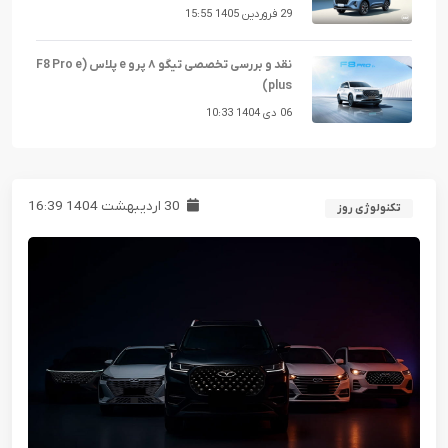
29 فروردین 1405 15:55
نقد و بررسی تخصصی تیگو ۸ پرو e پلاس (F8 Pro e
plus)
06 دی 1404 10:33
30 اردیبهشت 1404 16:39
تکنولوژی روز