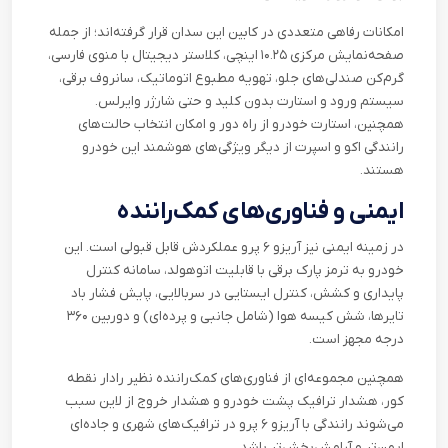
امکانات رفاهی متعددی در کابین این سدان قرار گرفته‌اند؛ از جمله
صفحه‌نمایش مرکزی ۱۰.۲۵ اینچی، کلاستر دیجیتال با منوی فارسی،
گرم‌کن صندلی‌های جلو، تهویه مطبوع اتوماتیک، سانروف برقی،
سیستم ورود و استارت بدون کلید و حتی شارژر وایرلس.
همچنین، استارت خودرو از راه دور و امکان انتخاب حالت‌های
رانندگی اکو و اسپرت از دیگر ویژگی‌های هوشمند این خودرو
هستند
.
ایمنی و فناوری‌های کمک‌راننده
در زمینه ایمنی نیز آریزو ۶ پرو عملکردش قابل قبولی است. این
خودرو به ترمز پارک برقی با قابلیت اتوهولد، سامانه کنترل
پایداری و کشش، کنترل ایستایی در سربالایی، پایش فشار باد
تایرها، شش کیسه هوا (شامل جانبی و پرده‌ای) و دوربین ۳۶۰
درجه مجهز است
.
همچنین مجموعه‌ای از فناوری‌های کمک‌راننده نظیر رادار نقطه
کور، هشدار ترافیک پشت خودرو و هشدار خروج از لاین سبب
می‌شوند رانندگی با آریزو ۶ پرو در ترافیک‌های شهری و جاده‌ای
ایمن‌تر و آرامش‌بخش‌تر باشد
.