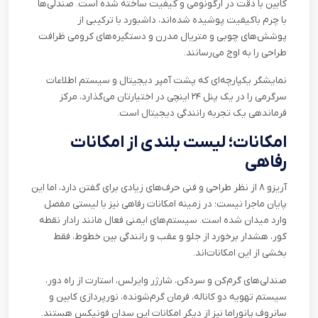
کابین با دقت در ارگونومی و کیفیت ساخته شده است. صندلی‌ها
با چرم باکیفیت پوشیده شده‌اند، داشبورد با ترکیبی از
پوشش‌های چوبی و متریال مدرن و دستگیره‌های کرومی ظرافت
طراحی را به اوج می‌رسانند.
نمایشگر یکپارچه‌ای که پشت آمپر دیجیتال و سیستم اطلاعات
سرگرمی را در یک پنل ۲۴ اینچی در اختیارتان می‌گذارد، مرکز
فرماندهی یک تجربه رانندگی دیجیتال است
.
امکانات؛ لیست بلندی از امکانات
رفاهی
آریزو ۸ از نظر طراحی و فنی حرف‌های زیادی برای گفتن دارد، اما این
پایان ماجرا نیست؛ در زمینه امکانات رفاهی نیز با لیستی مفصل
وارد میدان شده است. سیستم‌های ایمنی فعال مانند رادار نقطه
کور، هشدار برخورد از جلو و عقب و رانندگی بین خطوط، فقط
بخشی از این امکانات‌اند.
صندلی‌های گرم‌کن و سرد‌کن، شارژر وایرلس، استارت از راه دور،
سیستم تهویه دو کاناله، فرمان گرم‌شونده، نورپردازی کابین و
سانروف پانوراما نیز از دیگر امکانات این سدان فونیکس هستند.