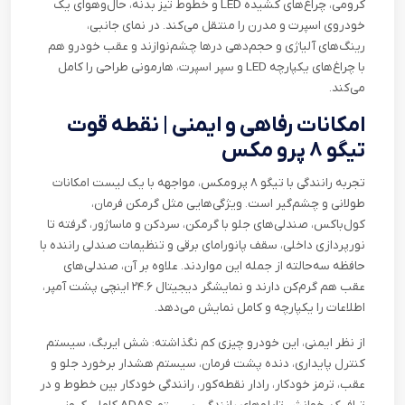
کرومی، چراغ‌های کشیده
LED
و خطوط تیز بدنه، حال‌وهوای یک
خودروی اسپرت و مدرن را منتقل می‌کند. در نمای جانبی،
رینگ‌های آلیاژی و حجم‌دهی درها چشم‌نوازند و عقب خودرو هم
با چراغ‌های یکپارچه
LED
و سپر اسپرت، هارمونی طراحی را کامل
می‌کند
.
امکانات رفاهی و ایمنی | نقطه قوت
تیگو ۸ پرو مکس
تجربه رانندگی با تیگو ۸ پرومکس، مواجهه با یک لیست امکانات
طولانی و چشم‌گیر است. ویژگی‌هایی مثل گرمکن فرمان،
کول‌باکس، صندلی‌های جلو با گرمکن، سردکن و ماساژور، گرفته تا
نورپردازی داخلی، سقف پانورامای برقی و تنظیمات صندلی راننده با
حافظه‌ سه‌حالته از جمله این مواردند. علاوه بر آن، صندلی‌های
عقب هم گرم‌کن دارند و نمایشگر دیجیتال ۲۴.۶ اینچی پشت آمپر،
اطلاعات را یکپارچه و کامل نمایش می‌دهد
.
از نظر ایمنی، این خودرو چیزی کم نگذاشته: شش ایربگ، سیستم
کنترل پایداری، دنده پشت فرمان، سیستم هشدار برخورد جلو و
عقب، ترمز خودکار، رادار نقطه‌کور، رانندگی خودکار بین خطوط و در