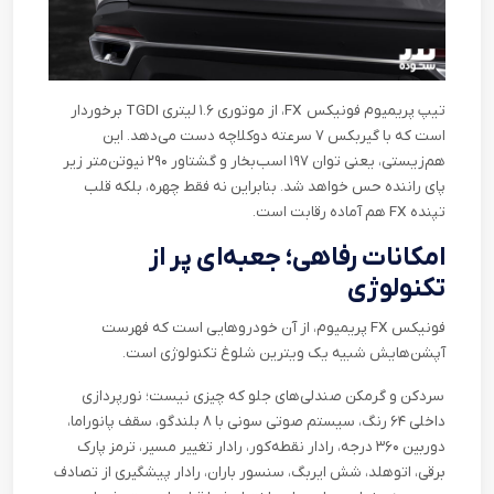
تیپ پریمیوم فونیکس
FX
، از موتوری ۱.۶ لیتری
TGDI
برخوردار
است که با گیربکس ۷ سرعته دوکلاچه دست می‌دهد. این
هم‌زیستی، یعنی توان ۱۹۷ اسب‌بخار و گشتاور ۲۹۰ نیوتن‌متر زیر
پای راننده حس خواهد شد. بنابراین نه فقط چهره، بلکه قلب
تپنده
FX
هم آماده رقابت است
.
امکانات رفاهی؛ جعبه‌ای پر از
تکنولوژی
فونیکس
FX
پریمیوم، از آن خودروهایی‌ است که فهرست
آپشن‌هایش شبیه یک ویترین شلوغ تکنولوژی است
.
سردکن و گرمکن صندلی‌های جلو که چیزی نیست؛ نورپردازی
داخلی ۶۴ رنگ، سیستم صوتی سونی با ۸ بلندگو، سقف پانوراما،
دوربین ۳۶۰ درجه، رادار نقطه‌کور، رادار تغییر مسیر، ترمز پارک
برقی، اتوهلد، شش ایربگ، سنسور باران، رادار پیشگیری از تصادف