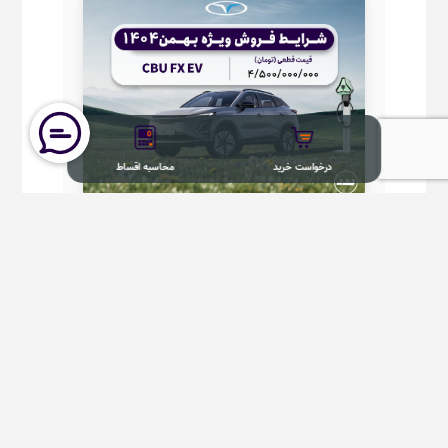
درخواست خرید
محاسبه اقساط
درخواست خریدFOWNIX FX EV