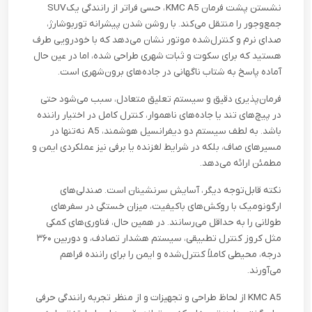
نشستن پشت فرمان
KMC A5
، حسی فراتر از رانندگی یک
SUV
جمع‌وجور را منتقل می‌کند. با روشن شدن پیشرانه توربوشارژ،
صدای نرم و کنترل‌شده‌ موتور نشان می‌دهد که با خودرویی طرف
هستید که برای سکوت و ثبات شهری طراحی شده، اما در عین حال
آماده‌ پاسخ به شتاب ناگهانی در جاده‌های برون‌شهری است
.
فرمان‌پذیری دقیق و سیستم تعلیق متعادل، سبب می‌شود حتی
در پیچ‌های تند یا جاده‌های ناهموار، کنترل کامل در اختیار راننده
باشد. به لطف سیستم دو دیفرانسیل هوشمند،
A5
نه‌تنها در
مسیرهای صاف، بلکه در شرایط لغزنده یا برفی نیز عملکردی ایمن و
مطمئن ارائه می‌دهد
.
نکته‌ قابل‌توجه دیگر، آسایش سرنشینان است. صندلی‌های
ارگونومیک با روکش‌های باکیفیت، میزان خستگی در سفرهای
طولانی را به حداقل می‌رسانند. در همین حال، فناوری‌های کمکی
مثل کروز کنترل تطبیقی، سیستم هشدار تصادف، و دوربین ۳۶۰
درجه، محیطی کاملاً کنترل‌شده و ایمن را برای راننده فراهم
می‌آورند
.
KMC A5
از لحاظ طراحی و تجهیزات و از منظر تجربه‌ رانندگی حرفی