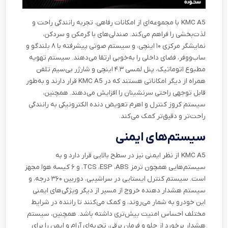
KMC A5
با مجموعه‌ای از امکانات رفاهی، تجربه رانندگی راحت و
لذت‌بخشی را فراهم می‌کند. صندلی‌های با گرمکن و سردکن،
نمایشگر مرکزی ۱۰ اینچی، و سیستم صوتی پیشرفته با ۸ بلندگو و
ساب‌ووفر، فضای داخلی را به‌خوبی ارتقا می‌دهند. سیستم تهویه
مطبوع اتوماتیک، پنل لمسی ۴.۳ اینچی و شارژر بی‌سیم تلفن
همراه از دیگر امکاناتی هستند که در
KMC A5
قرار دارند و به‌طور
قابل توجهی راحتی سرنشینان را افزایش می‌دهند. همچنین،
سیستم کروز کنترل و اهرم تعویض دنده الکترونیکی به رانندگی
راحت‌تر و دقیق‌تر کمک می‌کند
.
سیستم‌های ایمنی
KMC A5
از نظر ایمنی نیز در سطح بالایی قرار دارد و به
سیستم‌هایی همچون ترمز
ABS
،
ESP
،
TCS
، و ۶ کیسه هوا مجهز
است. سیستم کنترل ایستایی در سراشیبی، دوربین ۳۶۰ درجه، و
سیستم هشدار دهنده خروج از مسیر از دیگر ویژگی‌های ایمنی
این خودرو به شمار می‌روند، و کمک می‌کنند تا راننده در شرایط
مختلف احساس امنیت بیش
تری داشته باشد. همچنین، سیستم
هشدار برخورد از جلو و فرمان برقی، تجربه‌ای آرام و ایمن را برای