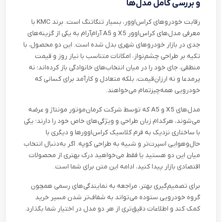
و بررسی کامل مدل‌ها
رقابت خودروهای کراس‌اوور، بسیار تنگاتنگ است. برند
KMC
با
معرفی مدل‌های کراس‌اوور
X5
و
A5
آرام‌آرام به یکی از گزینه‌های
جدی در بازار خودروهای شهری بدل شده است. این دو محصول، با
تکیه بر طراحی چشم‌نواز، امکانات متناسب با نیاز روز و قیمت
منطقی، جای خود را در میان انتخاب‌های خانوادگی باز کرده‌اند؛ نه
پرمدعا و نه ارزان‌قیمت، بلکه متعادل و کارآمد برای کسانی که
خودرویی همه‌چیزتمام می‌خواهند
.
مدل‌های
X5
و
A5
که توسط شرکت کرمان‌موتور مونتاژ و عرضه
می‌شوند، هرکدام زبان طراحی و ویژگی‌های خاص خود را دارند؛ یکی
با ساختاری نزدیک به فرم کلاسیک کراس‌اوورها و دیگری با
حال‌وهوایی اسپرت‌تر و شبیه به طراحی کوپه. اگر به‌دنبال انتخاب
میان این دو هستید یا فقط می‌خواهید درک بهتری از محصولات
اقتصادی بازار پیدا کنید، ادامه این متن برای شما است
.
برای تصمیم‌گیری بهتر، مراجعه به نمایندگی‌های رسمی همچون
گروه خودرویی ستوده می‌تواند به شفاف‌تر شدن مسیر خرید
کمک کند و اطلاعات دقیق‌تری از هر دو مدل در اختیار شما بگذارد
.