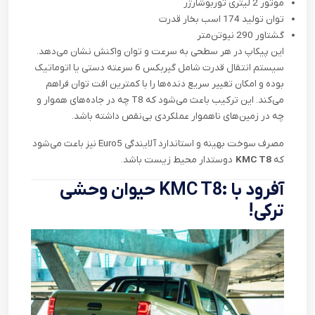
موتور 2 لیتری توربوشارژر
توان تولید 174 اسب بخار قدرت
گشتاور 290 نیوتن‌متر
این پیکاپ در هر سطحی به سرعت و توان واکنش نشان می‌دهد.
سیستم انتقال قدرت شامل گیربکس 6 سرعته دستی یا اتوماتیک
بوده و امکان تغییر سریع دنده‌ها را با کمترین افت توان فراهم
می‌کند. این ترکیب باعث می‌شود که
T8
چه در جاده‌های هموار و
چه در زمین‌های ناهموار عملکردی بی‌نقص داشته باشد
.
مصرف سوخت بهینه و استاندارد آلایندگی
Euro5
نیز باعث می‌شود
که
KMC T8
دوستدار محیط زیست باشد
.
آفرود با
KMC T8:
حیوان وحشی
ترکی
!