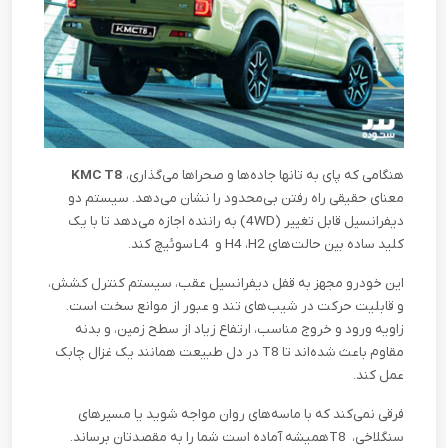
هنگامی که پای به تانها جاده‌ها و صحراها می‌گذاری،
KMC T8
معنای حقیقی راه رفتن بی‌محدود را نشان می‌دهد. سیستم دو
دیفرانسیل قابل تغییر
(4WD)
به راننده اجازه می‌دهد تا با یک
کلید ساده بین حالت‌های
H2
،
H4
و
L4
سوئیچ کند
.
این خودرو مجهز به قفل دیفرانسیل عقب، سیستم کنترل کشش،
و قابلیت حرکت در شیب‌های تند و عبور از موانع سخت است.
زاویه ورود و خروج مناسب، ارتفاع زیاد از سطح زمین، و بدنه
مقاوم باعث شده‌اند تا
T8
در دل طبیعت همانند یک غزال چابک
عمل کند
.
فرقی نمی‌کند که با ماسه‌های روان مواجه شوید یا مسیرهای
سنگلاخی،
T8
همیشه آماده است شما را به مقصدتان برساند
.