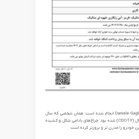
طراحی بیرونی J4 در استودیو ایتالیایی جک و توسط مهندس Daniele Gaglione انجام شده است؛ همان شخصی که سال
۲۰۰۶ برای طراحی بیرونی آلفارومئو C۸ برنده جایزه بهترین طراحی سال (CDOTY) شده بود. چراغ‌های بادامی شکل و کشیده
ین خودرو را مدرن تر و بروزتر کرده است