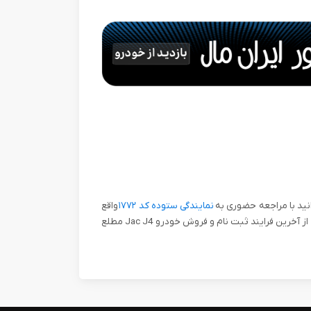
نید با مراجعه حضوری به
نمایندگی ستوده کد ۱۷۷۲
واقع
در تهران، ایران مال، طبقه ای G1 و یا تماس با شماره ۴۷۶۷۷۷۷۷_۰۲۱ از آخرین فرایند ثبت نام و فروش خودرو Jac J4 مطلع