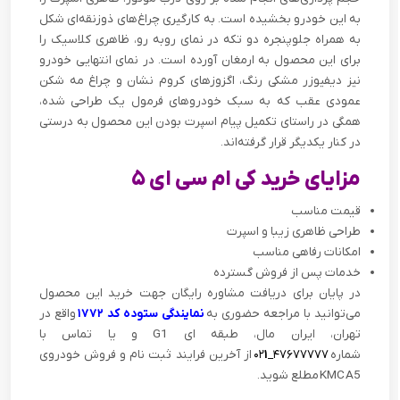
به این خودرو بخشیده است. به کارگیری چراغ‌های ذوزنقه‌ای شکل
به همراه جلوپنجره دو تکه در نمای روبه رو، ظاهری کلاسیک را
برای این محصول به ارمغان آورده است. در نمای انتهایی خودرو
نیز دیفیوزر مشکی رنگ، اگزوز‌های کروم نشان و چراغ مه شکن
عمودی عقب که به سبک خودروهای فرمول یک طراحی شده،
همگی در راستای تکمیل پیام اسپرت بودن این محصول به درستی
در کنار یکدیگر قرار گرفته‌اند.
مزایای خرید کی ام سی ای ۵
قیمت مناسب
طراحی ظاهری زیبا و اسپرت
امکانات رفاهی مناسب
خدمات پس از فروش گسترده
در پایان برای دریافت مشاوره رایگان جهت خرید این محصول
می‌توانید با مراجعه حضوری به
نمایندگی ستوده کد ۱۷۷۲
واقع در
تهران، ایران مال، طبقه ای G1 و یا تماس با
شماره
۴۷۶۷۷۷۷۷_۰۲
۱
از آخرین فرایند ثبت نام و فروش خودروی
KMC A5 مطلع شوید.