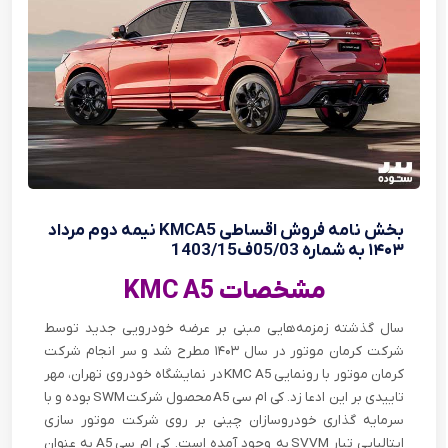
بخش نامه فروش اقساطی KMCA5 نیمه دوم مرداد
۱۴۰۳ به شماره 05/03ف1403/15
مشخصات KMC A5
سال گذشته زمزمه‌هایی مبنی بر عرضه خودرویی جدید توسط
شرکت کرمان موتور در سال ۱۴۰۳ مطرح شد و سر انجام شرکت
کرمان موتور با رونمایی
KMC A5
در نمایشگاه خودروی تهران، مهر
تاییدی بر این ادعا زد. کی ام سی
A5
محصول شرکت
SWM
بوده و با
سرمایه گذاری خودروسازان چینی بر روی شرکت موتور سازی
ایتالیایی تبار
SVVM
به وجود آمده است. کی ام سی
A5
به عنوان