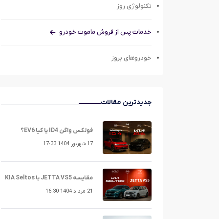
تکنولوژی روز
خدمات پس از فروش ماموت خودرو
خودروهای بروز
جدیدترین مقالات
فولکس واگن ID4 یا کیا EV6؟
17 شهریور 1404 17:33
مقایسه JETTA VS5 با KIA Seltos
21 مرداد 1404 16:30