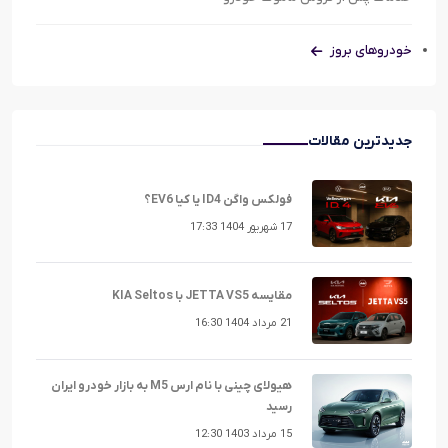
خودروهای بروز
جدیدترین مقالات
فولکس واگن ID4 یا کیا EV6؟
17 شهریور 1404 17:33
مقایسه JETTA VS5 با KIA Seltos
21 مرداد 1404 16:30
هیولای چینی با نام ارس M5 به بازار خودرو ایران
رسید
15 مرداد 1403 12:30