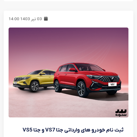
03 تیر 1403 14:00
ثبت نام خودرو های وارداتی جتا VS7 و جتا VS5