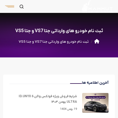
ثبت نام خودرو های وارداتی جتا VS7 و جتا VS5
ثبت نام خودرو های وارداتی جتا VS7 و جتا VS5
آخرین اطلاعیه ها
شرایط فروش ویژه فولکس واگن ID.UNYX 6
ULTRA بهمن ۱۴۰۴
19 بهمن 1404