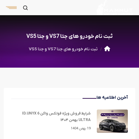
ثبت نام خودرو های جتا VS7 و جتا VS5
ثبت نام خودرو های جتا VS7 و جتا VS5
آخرین اطلاعیه ها
شرایط فروش ویژه فولکس واگن ID.UNYX 6
ULTRA بهمن ۱۴۰۴
19 بهمن 1404