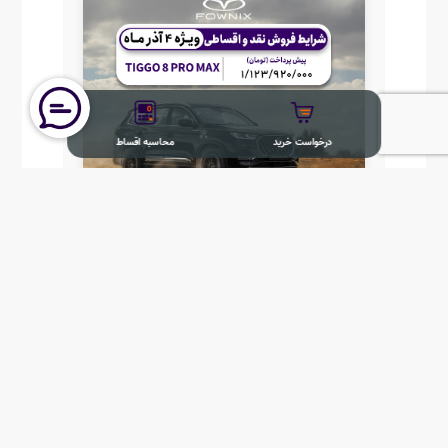
درخواست خرید
محاسبه اقساط
درخواست خریدTiggo 8 Pro Max IE