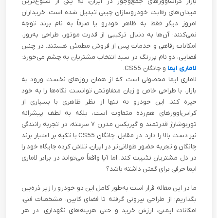
بازار کراساوورهای جمع‌وجور در ایران، به یکی از شلوغ‌ترین
میدان‌های رقابت خودروسازان چینی تبدیل شده است. خریداران
امروز دیگر فقط به ظاهر خودرو یا صرفاً به نام برند توجه
نمی‌کنند؛ آن‌ها به دنبال ترکیبی از قدرت موتور، طراحی به‌روز،
امکانات رفاهی و خدمات پس از فروش مطمئن هستند. در چنین
فضایی، دو نام پررنگ در سبد انتخاب مشتریان به چشم می‌خورد:
لاماری ایما
و چانگان CS55.
لاماری ایما محصولی است که از همان روزهای نخست ورود به
بازار، با طراحی خاص و زبان متفاوتش توانست نگاه‌ها را به خود
خیره کند. این خودرو نه تنها از نظر ظاهری با بسیاری از
کراس‌اوورهای هم‌رده متفاوت است، بلکه به لطف پیشرانه‌
توربوشارژ قدرتمند و گیربکس مدرن ۷ سرعته، در تجربه‌ رانندگی
نیز دست بالا را دارد. در مقابل، چانگان CS55 با تکیه بر اعتبار برند
چانگان و تجربه‌ حضور طولانی‌تر در ایران، تلاش کرده جایگاه خود را
در دل مشتریان تثبیت کند. اما آیا واقعاً می‌تواند در برابر لاماری
ایما حرفی برای گفتن داشته باشد؟
ما در این مقاله قرار است به‌طور کامل این دو خودرو را زیر ذره‌بین
بگذاریم؛ از طراحی بیرونی گرفته تا فضای کابین، مشخصات فنی،
امکانات ایمنی، ارزش خرید و حتی هزینه‌های نگهداری. در هر