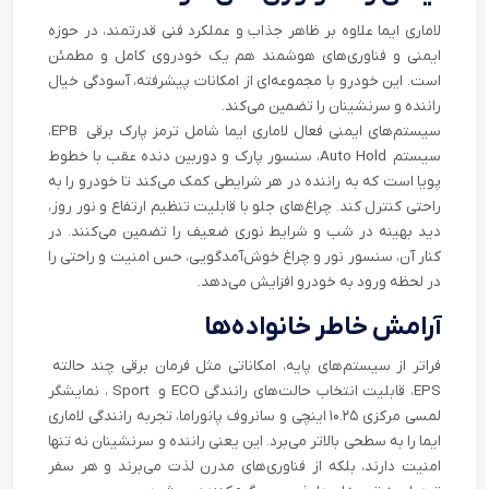
لاماری ایما علاوه بر ظاهر جذاب و عملکرد فنی قدرتمند، در حوزه
ایمنی و فناوری‌های هوشمند هم یک خودروی کامل و مطمئن
است. این خودرو با مجموعه‌ای از امکانات پیشرفته، آسودگی خیال
راننده و سرنشینان را تضمین می‌کند.
سیستم‌های ایمنی فعال لاماری ایما شامل ترمز پارک برقی EPB،
سیستم Auto Hold، سنسور پارک و دوربین دنده عقب با خطوط
پویا است که به راننده در هر شرایطی کمک می‌کند تا خودرو را به
راحتی کنترل کند. چراغ‌های جلو با قابلیت تنظیم ارتفاع و نور روز،
دید بهینه در شب و شرایط نوری ضعیف را تضمین می‌کنند. در
کنار آن، سنسور نور و چراغ خوش‌آمدگویی، حس امنیت و راحتی را
در لحظه ورود به خودرو افزایش می‌دهد.
آرامش خاطر خانواده‌ها
فراتر از سیستم‌های پایه، امکاناتی مثل فرمان برقی چند حالته
EPS، قابلیت انتخاب حالت‌های رانندگی ECO و Sport ، نمایشگر
لمسی مرکزی ۱۰.۲۵ اینچی و سانروف پانوراما، تجربه رانندگی لاماری
ایما را به سطحی بالاتر می‌برد. این یعنی راننده و سرنشینان نه تنها
امنیت دارند، بلکه از فناوری‌های مدرن لذت می‌برند و هر سفر