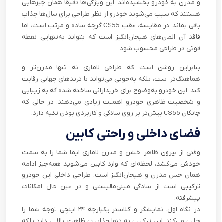
و مدرن به خودرو بخشیده‌اند. این ویژگی‌ها دقیقاً همان چیزهایی
هستند که سبب می‌شوند خودرو از نظر طراحی برای سال‌ها جذاب
باقی بماند. در مقایسه، عقب CS55 گرچه ساده و مرتب است، اما
فاقد آن المان‌های هیجان‌انگیز است که بتواند به‌تنهایی نقطه
قوتی در طراحی محسوب شود.
بنابراین روشن است که طراحی لاماری نه تنها مدرن‌تر و
هماهنگ‌تر است، بلکه به‌خوبی می‌تواند با ترندهای جهانی رقابت
کند. این خودرو به‌وضوح برای خریدارانی ساخته شده که به زیبایی
و شخصیت ظاهری خودرو اهمیت زیادی می‌دهند، در حالی که
چانگان CS55 بیش‌تر بر روی سادگی و کاربردی بودن تکیه دارد.
فضای داخلی و راحتی کابین
وقتی از بیرون ظاهر خشن و مدرن لاماری ایما شما را به سمت
خودش می‌کشد، لحظه‌ای که وارد کابین می‌شوید همه‌چیز ادامه
همان حس مدرن و هیجان‌انگیز است. طراحی داخلی این خودرو
ترکیبی است از سادگی مینی‌مالیستی و در عین حال امکانات
پیشرفته.
در نگاه اول، نمایشگر و کلاستر یکپارچه‌ ۲۴ اینچی توجه شما را
جلب می‌کند. این ترکیب نه تنها جذابیت ظاهری بالایی دارد بلکه