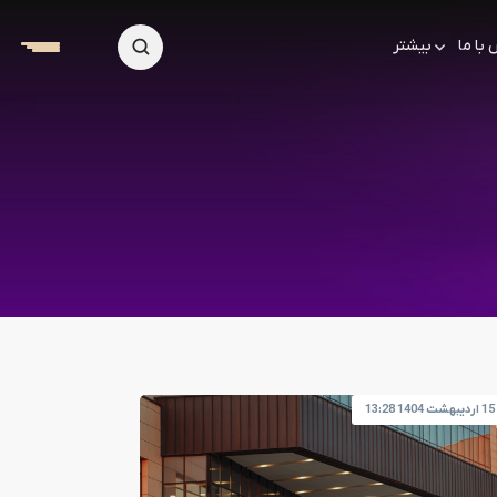
با ما
بیشتر
15 اردیبهشت 1404 13:28