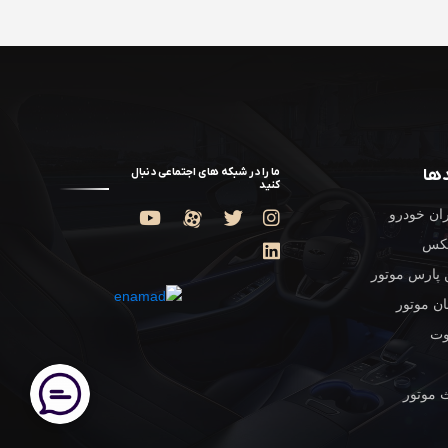
دها
ما را در شبکه های اجتماعی دنبال
کنید
ان خودرو
یکس
 پارس موتور
ن موتور
وت
 موتور