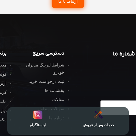
ارتباط با ما
شماره ما
دسترسی سریع
برن
شرایط لیزینگ مدیران
مدیر
خودرو
فون
ثبت درخواست خرید
آرین
بخشنامه ها
کرما
مقالات
مام
یت در خبرنامه
سوالات متداول
دیار
درباره ما
مکث
خدمات پس از فروش
اینستاگرام