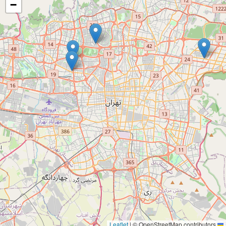
−
|
© OpenStreetMap contributors
Leaflet