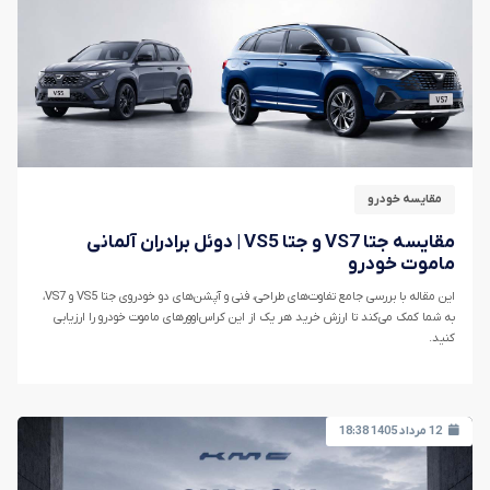
مقایسه خودرو
مقایسه جتا VS7 و جتا VS5 | دوئل برادران آلمانی
ماموت خودرو
این مقاله با بررسی جامع تفاوت‌های طراحی، فنی و آپشن‌های دو خودروی جتا VS5 و VS7،
به شما کمک می‌کند تا ارزش خرید هر یک از این کراس‌اوورهای ماموت خودرو را ارزیابی
کنید.
12 مرداد 1405 18:38