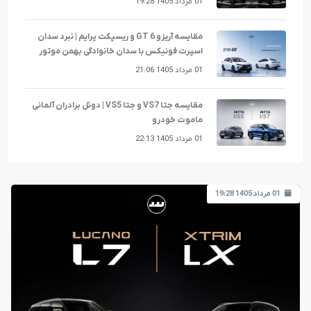
01 مرداد 1405 19:28
مقایسه آریزو 6 GT و ریسپکت پرایم | نبرد سدان
اسپرت فونیکس با سدان خانوادگی بهمن موتور
01 مرداد 1405 21:06
مقایسه جتا VS7 و جتا VS5 | دوئل برادران آلمانی
ماموت خودرو
01 مرداد 1405 22:13
01 مرداد 1405 19:28