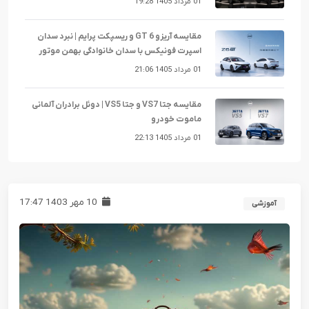
01 مرداد 1405 19:28
مقایسه آریزو 6 GT و ریسپکت پرایم | نبرد سدان
اسپرت فونیکس با سدان خانوادگی بهمن موتور
01 مرداد 1405 21:06
مقایسه جتا VS7 و جتا VS5 | دوئل برادران آلمانی
ماموت خودرو
01 مرداد 1405 22:13
10 مهر 1403 17:47
آموزشی