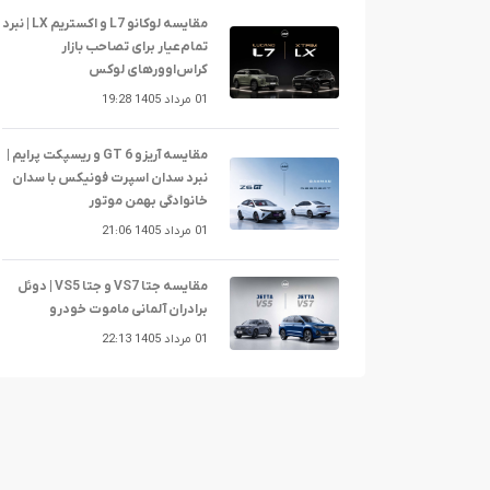
مقایسه لوکانو L7 و اکستریم LX | نبرد
تمام‌عیار برای تصاحب بازار
کراس‌اوورهای لوکس
01 مرداد 1405 19:28
مقایسه آریزو 6 GT و ریسپکت پرایم |
نبرد سدان اسپرت فونیکس با سدان
خانوادگی بهمن موتور
01 مرداد 1405 21:06
مقایسه جتا VS7 و جتا VS5 | دوئل
برادران آلمانی ماموت خودرو
01 مرداد 1405 22:13