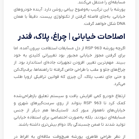
مسابقه‌ای را منتقل می‌کنند.
پورشه با این ترکیب به‌وضوح پیامی روشن دارد: آینده خودروهای
خیابانی، به‌جای فاصله گرفتن از تکنولوژی پیست، دقیقاً با همان
DNA شکل خواهد گرفت.
اصلاحات خیابانی | چراغ، پلاک، فندر
اگرچه پورشه 963 RSP از دل مسابقات استقامت بیرون آمده، اما
برای گرفتن مجوز خیابانی مجبور بود تغییراتی کلیدی به خود
ببیند. مهم‌ترین تغییر، افزودن تجهیزات جاده‌ای استاندارد بود. از
چراغ‌های جلو و عقب با طراحی خاص گرفته تا راهنماها، برف‌پاک‌کن
و حتی جای نصب پلاک، آن چیزی که قوانین ترافیکی اروپا طلب
می‌کرد.
ارتفاع خودرو کمی افزایش یافت و سیستم تعلیق بازطراحی‌شده
کمک کرد تا 963 RSP بتواند از روی سرعت‌گیرهای شهری و
خیابان‌های ناهموار عبور کند. لاستیک‌ها هم دیگر از جنس
مسابقه‌ای نبودند، بلکه به‌صورت اختصاصی برای استفاده خیابانی
تولید شدند تا ضمن چسبندگی بالا، دوام بیش‌تری داشته باشند.
از نظر طراحی ظاهری، پورشه هیچ‌وقت علاقه‌ای به افراط در