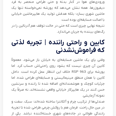
ورودی‌های هوا در کنار بدنه و حتی طراحی منحصر به فرد
دیفیوزرها، همه نشان می‌دهد که پورشه نمی‌خواسته تنها یک
ماشین شهری بسازد؛ بلکه هدفش تولید یک هایپرماشین خیابانی
با اصالت مسابقه‌ای بوده است.
نتیجه نهایی چیزی است که حتی در حالت توقف هم آدرنالین را در
رگ‌های بیننده به جریان می‌اندازد.
کابین و راحتی راننده | تجربه لذتی
که فراموش‌نشدنی
وقتی پای یک ماشین مسابقه‌ای به خیابان باز می‌شود، معمولاً
کابین آن چیزی نیست که بشود روی راحتی‌اش حساب کرد. اما
پورشه برای 963 RSP خلاف این انتظار عمل کرده است. داخل
کابین با همان منطق مینیمالیستی و مسابقه‌ای طراحی شده، اما
جزئیات کوچک و هوشمندانه‌ای اضافه شده تا راننده و سرنشین
حس کنند در یک هایپرکار خیابانی واقعی نشسته‌اند، نه صرفاً یک
نمونه آزمایشی.
صندلی‌ها از ترکیب چرم و آلکانترا ساخته شده‌اند؛ سبک، سفت و
در عین حال راحت. فرمان هم با روکش چرمی طراحی شده تا تجربه
رانندگی طولانی در جاده‌های شهری خسته‌کننده نباشد. یکی از