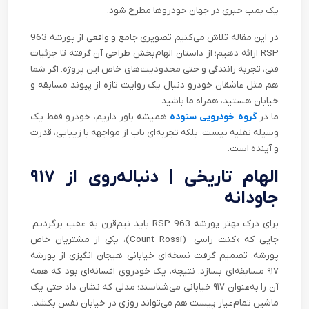
یک بمب خبری در جهان خودروها مطرح شود.
در این مقاله تلاش می‌کنیم تصویری جامع و واقعی از پورشه 963
RSP ارائه دهیم؛ از داستان الهام‌بخش طراحی آن گرفته تا جزئیات
فنی، تجربه‌ رانندگی و حتی محدودیت‌های خاص این پروژه. اگر شما
هم مثل عاشقان خودرو دنبال یک روایت تازه از پیوند مسابقه و
خیابان هستید، همراه ما باشید.
ما در
گروه خودرویی ستوده
همیشه باور داریم، خودرو فقط یک
وسیله نقلیه نیست؛ بلکه تجربه‌ای ناب از مواجهه با زیبایی، قدرت
و آینده است.
الهام تاریخی | دنباله‌روی از ۹۱۷
جاودانه
برای درک بهتر پورشه 963 RSP باید نیم‌قرن به عقب برگردیم.
جایی که «کنت راسی (Count Rossi)، یکی از مشتریان خاص
پورشه، تصمیم گرفت نسخه‌ای خیابانی هیجان انگیزی از پورشه
۹۱۷ مسابقه‌ای بسازد. نتیجه، یک خودروی افسانه‌ای بود که همه
آن را به‌عنوان ۹۱۷ خیابانی می‌شناسند؛ مدلی که نشان داد حتی یک
ماشین تمام‌عیار پیست هم می‌تواند روزی در خیابان نفس بکشد.