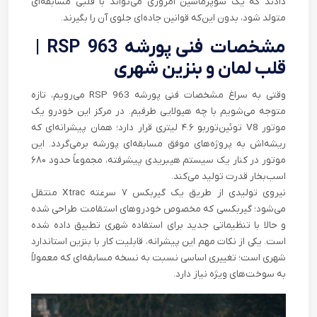
دادند که یک سوپرماشین امروزی می‌تواند با قلبی مسابقه‌ای
متولد شود، بدون این‌که قوانین جاده‌ای جلوی آن را بگیرند.
مشخصات فنی
پورشه 963 RSP
|
قلب لمان و بنزین شهری
وقتی به سراغ مشخصات فنی پورشه 963 RSP می‌رویم، تازه
متوجه می‌شویم با چه هیولایی طرفیم. در مرکز این خودرو یک
موتور V8 توئین‌توربو ۴.۶ لیتری قرار دارد؛ همان پیشرانه‌ای که
ریشه‌اش به پروژه‌های موفق مسابقه‌ای پورشه برمی‌گردد. این
موتور در کنار یک سیستم هیبریدی پیشرفته، مجموعاً حدود ۶۸۰
اسب‌بخار قدرت تولید می‌کند.
نیروی تولیدی از طریق یک گیربکس ۷ سرعته Xtrac منتقل
می‌شود؛ گیربکسی که مخصوص خودروهای استقامت طراحی شده
و حالا با تنظیماتی جدید برای استفاده شهری تطبیق داده شده
است. یکی از نکات مهم این پیشرانه، قابلیت کار با بنزین استاندارد
شهری است؛ تغییری اساسی نسبت به نسخه مسابقه‌ای که معمولاً
به سوخت‌های ویژه نیاز دارد.