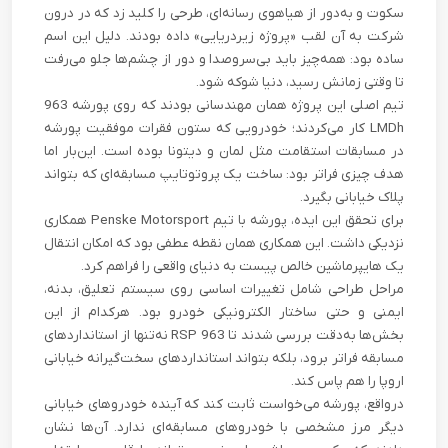
سکوت و به‌دور از هیاهوی رسانه‌ای، طرحی را کلید زد که در درون
شرکت به آن لقب «پروژه زیردریایی» داده بودند. دلیل این اسم
ساده بود: همه‌چیز باید بی‌سروصدا و دور از چشم‌ها جلو می‌رفت
تا وقتی زمانش رسید، دنیا شوکه شود.
تیم اصلی این پروژه همان مهندسانی بودند که روی پورشه 963
LMDh کار می‌کردند؛ خودرویی که ستون فقرات موفقیت پورشه
در مسابقات استقامت مثل لمان و دیتونا بوده است. این‌بار اما
هدف چیزی فراتر بود: ساخت یک پروتوتایپ مسابقه‌ای که بتواند
پلاک خیابانی بگیرد.
برای تحقق این ایده، پورشه با تیم Penske Motorsport همکاری
نزدیکی داشت. این همکاری همان نقطه عطفی بود که امکان انتقال
یک هایپرماشین خالص پیست به دنیای واقعی را فراهم کرد.
مراحل طراحی شامل تغییرات اساسی روی سیستم تعلیق، بدنه،
ایمنی و حتی ساختار الکترونیکی خودرو بود. هرکدام از این
بخش‌ها به‌دقت بررسی شدند تا 963 RSP نه‌تنها از استانداردهای
مسابقه فراتر برود، بلکه بتواند استانداردهای سخت‌گیرانه خیابانی
اروپا را هم پاس کند.
درواقع، پورشه می‌خواست ثابت کند که آینده‌ خودروهای خیابانی
دیگر مرز مشخصی با خودروهای مسابقه‌ای ندارد. آن‌ها نشان