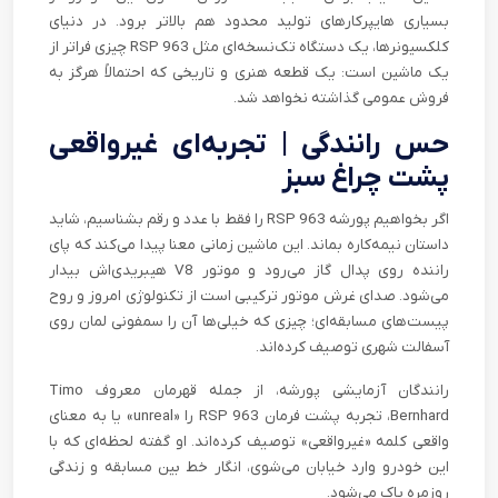
بسیاری هایپرکارهای تولید محدود هم بالاتر برود. در دنیای
کلکسیونرها، یک دستگاه تک‌نسخه‌ای مثل 963 RSP چیزی فراتر از
یک ماشین است: یک قطعه هنری و تاریخی که احتمالاً هرگز به
فروش عمومی گذاشته نخواهد شد.
حس رانندگی | تجربه‌ای غیرواقعی
پشت چراغ سبز
اگر بخواهیم پورشه 963 RSP را فقط با عدد و رقم بشناسیم، شاید
داستان نیمه‌کاره بماند. این ماشین زمانی معنا پیدا می‌کند که پای
راننده روی پدال گاز می‌رود و موتور V8 هیبریدی‌اش بیدار
می‌شود. صدای غرش موتور ترکیبی است از تکنولوژی امروز و روح
پیست‌های مسابقه‌ای؛ چیزی که خیلی‌ها آن را سمفونی لمان روی
آسفالت شهری توصیف کرده‌اند.
رانندگان آزمایشی پورشه، از جمله قهرمان معروف Timo
Bernhard، تجربه پشت فرمان 963 RSP را «unreal» یا به معنای
واقعی کلمه «غیرواقعی» توصیف کرده‌اند. او گفته لحظه‌ای که با
این خودرو وارد خیابان می‌شوی، انگار خط بین مسابقه و زندگی
روزمره پاک می‌شود.