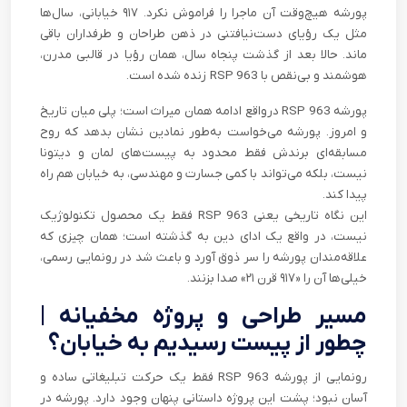
پورشه هیچ‌وقت آن ماجرا را فراموش نکرد. ۹۱۷ خیابانی، سال‌ها
مثل یک رؤیای دست‌نیافتنی در ذهن طراحان و طرفداران باقی
ماند. حالا بعد از گذشت پنجاه سال، همان رؤیا در قالبی مدرن،
هوشمند و بی‌نقص با 963 RSP زنده شده است.
پورشه 963 RSP درواقع ادامه همان میراث است؛ پلی میان تاریخ
و امروز. پورشه می‌خواست به‌طور نمادین نشان بدهد که روح
مسابقه‌ای برندش فقط محدود به پیست‌های لمان و دیتونا
نیست، بلکه می‌تواند با کمی جسارت و مهندسی، به خیابان هم راه
پیدا کند.
این نگاه تاریخی یعنی 963 RSP فقط یک محصول تکنولوژیک
نیست، در واقع یک ادای دین به گذشته است؛ همان چیزی که
علاقه‌مندان پورشه را سر ذوق آورد و باعث شد در رونمایی رسمی،
خیلی‌ها آن را «۹۱۷ قرن ۲۱» صدا بزنند.
مسیر طراحی و پروژه مخفیانه |
چطور از پیست رسیدیم به خیابان؟
رونمایی از پورشه 963 RSP فقط یک حرکت تبلیغاتی ساده و
آسان نبود؛ پشت این پروژه داستانی پنهان وجود دارد. پورشه در