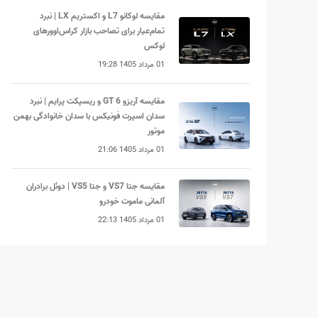
مقایسه لوکانو L7 و اکستریم LX | نبرد
تمام‌عیار برای تصاحب بازار کراس‌اوورهای
لوکس
01 مرداد 1405 19:28
مقایسه آریزو 6 GT و ریسپکت پرایم | نبرد
سدان اسپرت فونیکس با سدان خانوادگی بهمن
موتور
01 مرداد 1405 21:06
مقایسه جتا VS7 و جتا VS5 | دوئل برادران
آلمانی ماموت خودرو
01 مرداد 1405 22:13