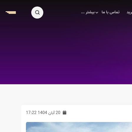
ید
تماس با ما
بیشتر ...
20 آبان 1404 17:22