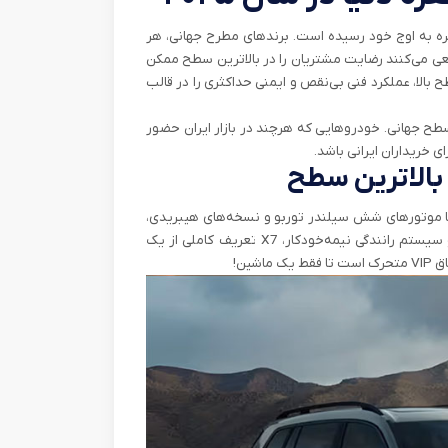
ار جهانی خودرو، رقابت در سگمنت SUVهای سه‌ردیفه و ۷ نفره به اوج خود رسیده است. برندهای مطرح جهانی، هر
سعی می‌کنند رضایت مشتریان را در بالاترین سطح ممکن
بالا، عملکرد فنی بی‌نقص و ایمنی حداکثری را در قالب
ش، نگاهی داریم به ۵ خودروی ۷ نفره برتر سال ۲۰۲۵ در سطح جهانی. خودروهایی که هرچند در بازار ایران حضور
ای خریداران ایرانی باشد.
‌ترین SUV کمپانی ب‌ام‌و است. با موتورهای شش سیلندر توربو و نسخه‌های هیبریدی،
کابین پوشیده از متریال پریمیوم، فضای سه ردیفه کاملاً کاربردی و سیستم رانندگی نیمه‌خودکار، X7 تعریف کاملی از یک
ین!