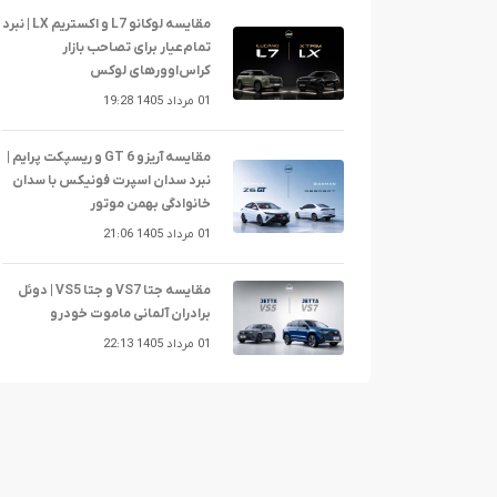
مقایسه لوکانو L7 و اکستریم LX | نبرد
تمام‌عیار برای تصاحب بازار
کراس‌اوورهای لوکس
01 مرداد 1405 19:28
مقایسه آریزو 6 GT و ریسپکت پرایم |
نبرد سدان اسپرت فونیکس با سدان
خانوادگی بهمن موتور
01 مرداد 1405 21:06
مقایسه جتا VS7 و جتا VS5 | دوئل
برادران آلمانی ماموت خودرو
01 مرداد 1405 22:13