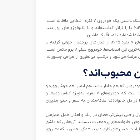
اگر خانواده‌ پرجمعیتی دارید، اهل سفرهای جاده‌ای هستید، بدون شک داشتن یک خودروی ۷ نفره، انتخابی عاقلانه است.
خودروهایی که جادار و راحت‌اند و در عین‌حال، با ورود به سال ۲۰۲۵، پا را فراتر گذاشته‌اند و با تکنولوژی‌های روز دنیا،
ما شده‌اند تا صرفاً یک ماشین.
در این مقاله قصد داریم نگاهی داشته باشیم به بهترین خودروهای ۷ نفره ۲۰۲۵، از مدل‌های پرچمدار جهانی گرفته تا
گزینه‌هایی که همین حالا در بازار ایران در دسترس‌اند. یکی از برجسته‌ترین این انتخاب‌ها، خودروی تیگو ۸ پرو مکس است؛
عرضه می‌شود و ترکیب بی‌نظیری از طراحی جسورانه،
تن خودرویی که هم جادار باشد، هم ایمن، هم خوش‌چهره و
هم مجهز به تکنولوژی‌های مدرن، دیگر یک ضرورت است. این‌جا است که خودروهای ۷ نفره، به‌ویژه کراس‌اوورها و
 در دل خانواده‌ها، علاقه‌مندان به سفر و حتی مدیران
ه‌ها به‌دنبال راحتی بیش‌تر، فضای بار زیاد و امکان حمل هم‌زمان
صوص خانواده‌های پرجمعیت نیستند. آن‌هایی که عاشق
 افراد در مسیرهای کاری دارند، همگی به این سگمنت روی