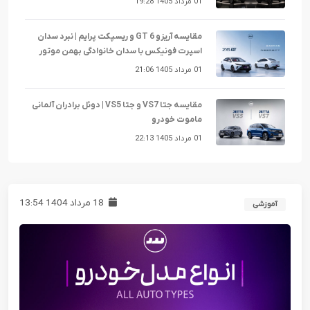
01 مرداد 1405 19:28
مقایسه آریزو 6 GT و ریسپکت پرایم | نبرد سدان
اسپرت فونیکس با سدان خانوادگی بهمن موتور
01 مرداد 1405 21:06
مقایسه جتا VS7 و جتا VS5 | دوئل برادران آلمانی
ماموت خودرو
01 مرداد 1405 22:13
18 مرداد 1404 13:54
آموزشی