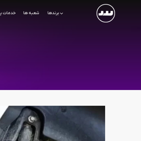
برندها
شعبه ها
خدمات پ