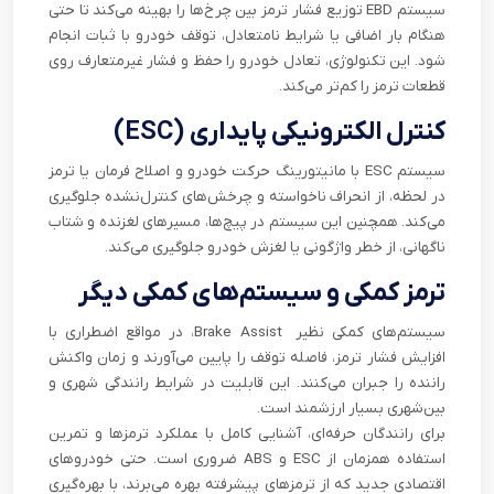
سیستم EBD توزیع فشار ترمز بین چرخ‌ها را بهینه می‌کند تا حتی
هنگام بار اضافی یا شرایط نامتعادل، توقف خودرو با ثبات انجام
شود. این تکنولوژی، تعادل خودرو را حفظ و فشار غیرمتعارف روی
قطعات ترمز را کم‌تر می‌کند.
کنترل الکترونیکی پایداری (ESC)
سیستم ESC با مانیتورینگ حرکت خودرو و اصلاح فرمان یا ترمز
در لحظه، از انحراف ناخواسته و چرخش‌های کنترل‌نشده جلوگیری
می‌کند. همچنین این سیستم در پیچ‌ها، مسیرهای لغزنده و شتاب
ناگهانی، از خطر واژگونی یا لغزش خودرو جلوگیری می‌کند.
ترمز کمکی و سیستم‌های کمکی دیگر
سیستم‌های کمکی نظیر Brake Assist، در مواقع اضطراری با
افزایش فشار ترمز، فاصله توقف را پایین می‌آورند و زمان واکنش
راننده را جبران می‌کنند. این قابلیت در شرایط رانندگی شهری و
بین‌شهری بسیار ارزشمند است.
برای رانندگان حرفه‌ای، آشنایی کامل با عملکرد ترمزها و تمرین
استفاده همزمان از ESC و ABS ضروری است. حتی خودروهای
اقتصادی جدید که از ترمزهای پیشرفته بهره می‌برند، با بهره‌گیری