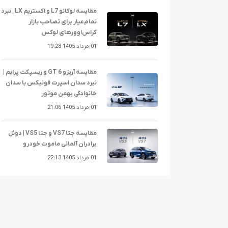
مقایسه لوکانو L7 و اکستریم LX | نبرد
تمام‌عیار برای تصاحب بازار
کراس‌اوورهای لوکس
01 مرداد 1405 19:28
مقایسه آریزو 6 GT و ریسپکت پرایم |
نبرد سدان اسپرت فونیکس با سدان
خانوادگی بهمن موتور
01 مرداد 1405 21:06
مقایسه جتا VS7 و جتا VS5 | دوئل
برادران آلمانی ماموت خودرو
01 مرداد 1405 22:13