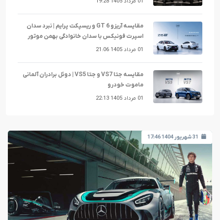
01 مرداد 1405 19:28
مقایسه آریزو 6 GT و ریسپکت پرایم | نبرد سدان
اسپرت فونیکس با سدان خانوادگی بهمن موتور
01 مرداد 1405 21:06
مقایسه جتا VS7 و جتا VS5 | دوئل برادران آلمانی
ماموت خودرو
01 مرداد 1405 22:13
31 شهریور 1404 17:46