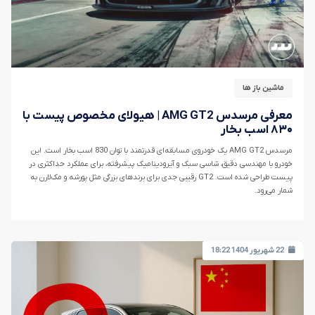
ماشین باز ها
معرفی مرسدس AMG GT2 | هیولای مخصوص پیست با
۸۳۰ اسب بخار
مرسدس AMG GT2 یک خودروی مسابقه‌ای قدرتمند با توان 830 اسب بخار است. این
خودرو با مهندسی دقیق، شاسی سبک و آیرودینامیک پیشرفته، برای عملکرد حداکثری در
پیست طراحی شده است. GT2 رقیبی جدی برای برندهای بزرگی مثل پورشه و مک‌لارن به
شمار می‌رود.
22 شهریور 1404 18:22